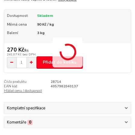
Dostupnost
Skladem
Měrná cena
90 Kč / kg
Balení
3 kg
270 Kč
/
ks
241,07 Kč
bez DPH
Přidat do košíku
Číslo produktu:
28714
EAN kód:
4057962040137
Hlídat cenu / dostupnost
Kompletní specifikace
Komentáře
0