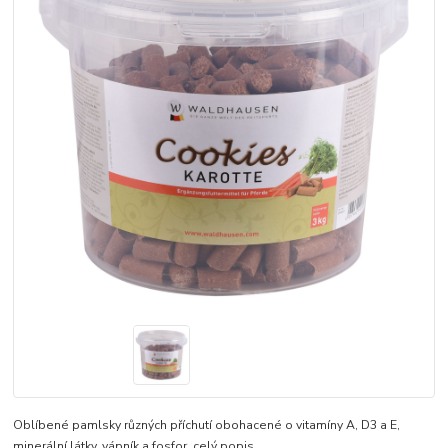
Oblíbené pamlsky různých příchutí obohacené o vitamíny A, D3 a E,
minerální látky, vápník a fosfor.
celý popis