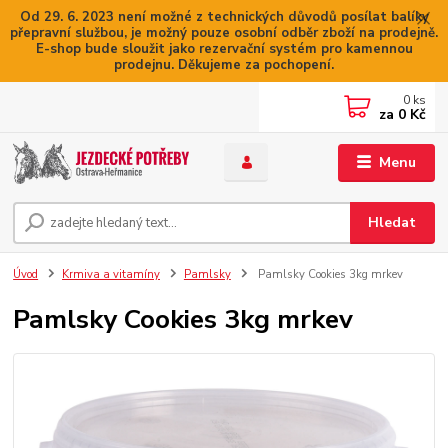
Od 29. 6. 2023 není možné z technických důvodů posílat balíky
přepravní službou, je možný pouze osobní odběr zboží na prodejně.
E-shop bude sloužit jako rezervační systém pro kamennou
prodejnu. Děkujeme za pochopení.
0
ks
za
0 Kč
Menu
Hledat
Úvod
Krmiva a vitamíny
Pamlsky
Pamlsky Cookies 3kg mrkev
Pamlsky Cookies 3kg mrkev