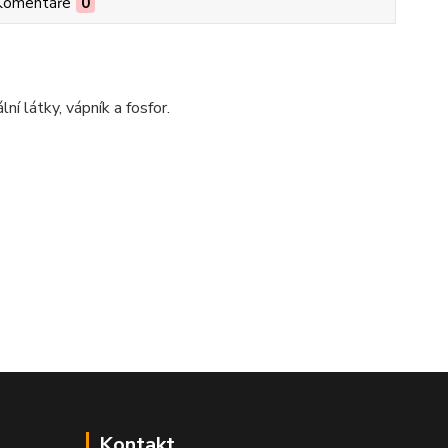
Komentáře
0
í látky, vápník a fosfor.
Kontakt