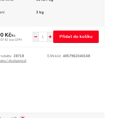
ení
3 kg
0 Kč
/
ks
Přidat do košíku
,07 Kč
bez DPH
roduktu:
28718
EAN kód:
4057962040168
cenu / dostupnost