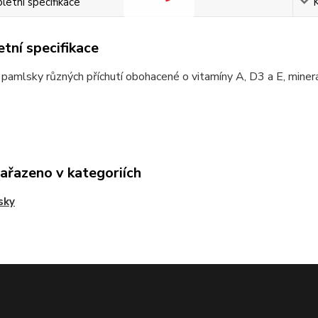
etní specifikace
tní specifikace
pamlsky různých příchutí obohacené o vitamíny A, D3 a E, mineráln
zařazeno v kategoriích
sky