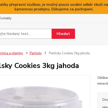
alíky přepravní službou, je možný pouze osobní odběr zboží na
kamennou prodejnu. Děkujeme za pochopení.
Kontakty
Hledat
rmiva a vitamíny
Pamlsky
Pamlsky Cookies 3kg jahoda
sky Cookies 3kg jahoda
Oblíbe
minerál
Dos
Měr