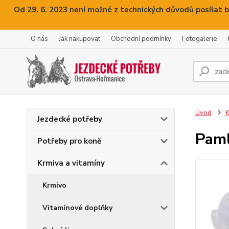
Od 29. 6. 2023 není možné z technických důvodů posílat b
O nás
Jak nakupovat
Obchodní podmínky
Fotogalerie
Úvod
K
Jezdecké potřeby
Paml
Potřeby pro koně
Krmiva a vitamíny
Krmivo
Vitamínové doplňky