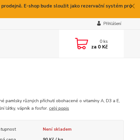
 prodejně. E-shop bude sloužit jako rezervační systém pro
Přihlášení
0
ks
za
0 Kč
né pamlsky různých příchutí obohacené o vitamíny A, D3 a E,
ní látky, vápník a fosfor.
celý popis
tupnost
Není skladem
ná cena
90 Kč / kg