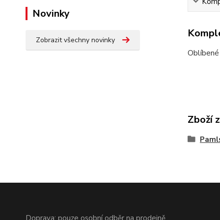
Kompl
Novinky
Komple
Zobrazit všechny novinky
Oblíbené 
Zboží 
Paml
Doprava: pouze osobní odběr na prodejně