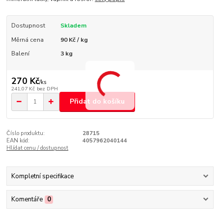
Dostupnost
Skladem
Měrná cena
90 Kč / kg
Balení
3 kg
270 Kč
/
ks
241,07 Kč
bez DPH
Přidat do košíku
Číslo produktu:
28715
EAN kód:
4057962040144
Hlídat cenu / dostupnost
Kompletní specifikace
Komentáře
0