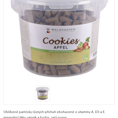
Oblíbené pamlsky různých příchutí obohacené o vitamíny A, D3 a E,
minerální látky, vápník a fosfor.
celý popis