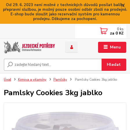
Od 29. 6. 2023 není možné z technických důvodů posílat balíky
přepravní službou, je možný pouze osobní odběr zboží na prodejně.
E-shop bude sloužit jako rezervační systém pro kamennou
prodejnu. Děkujeme za pochopení.
0
ks
za
0 Kč
Menu
Hledat
Úvod
Krmiva a vitamíny
Pamlsky
Pamlsky Cookies 3kg jablko
Pamlsky Cookies 3kg jablko