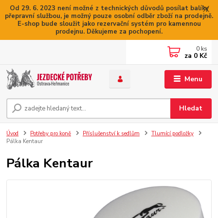
Od 29. 6. 2023 není možné z technických důvodů posílat balíky
přepravní službou, je možný pouze osobní odběr zboží na prodejně.
E-shop bude sloužit jako rezervační systém pro kamennou
prodejnu. Děkujeme za pochopení.
0
ks
za
0 Kč
Menu
Hledat
Úvod
Potřeby pro koně
Příslušenství k sedlům
Tlumící podložky
Pálka Kentaur
Pálka Kentaur