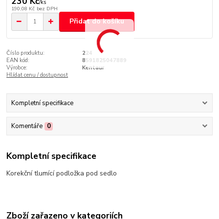
230 Kč
/
ks
190,08 Kč
bez DPH
Přidat do košíku
Číslo produktu:
224
EAN kód:
8591825047889
Výrobce:
Kentaur
Hlídat cenu / dostupnost
Kompletní specifikace
Komentáře
0
Kompletní specifikace
Korekční tlumící podložka pod sedlo
Zboží zařazeno v kategoriích