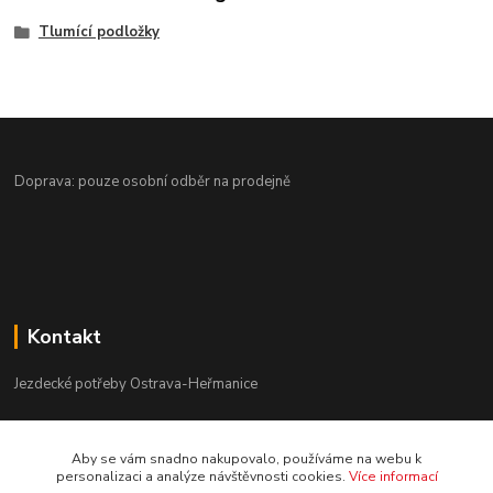
Tlumící podložky
Doprava: pouze osobní odběr na prodejně
Kontakt
Jezdecké potřeby Ostrava-Heřmanice
596 236 147
Aby se vám snadno nakupovalo, používáme na webu k
Po-Pá 9:30 - 17:30
personalizaci a analýze návštěvnosti cookies.
Více informací