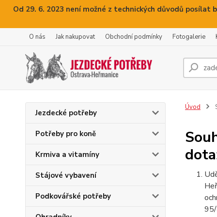
Od 29. 6. 2023 není možné z technických důvodů posílat b
O nás
Jak nakupovat
Obchodní podmínky
Fotogalerie
Úvod
S
Jezdecké potřeby
Souh
Potřeby pro koně
dota
Krmiva a vitamíny
Udě
Stájové vybavení
Heř
Podkovářské potřeby
och
95/