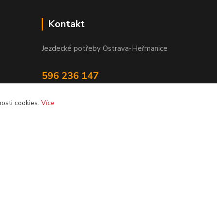
Kontakt
Jezdecké potřeby Ostrava-Heřmanice
596 236 147
Po-Pá 9:30 - 17:30
osti cookies.
Více
info@jpostrava.cz
Vytvořeno na
Eshop-rychle.cz