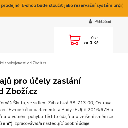
 prodejně. E-shop bude sloužit jako rezervační systém pro
Přihlášení
0
ks
za
0 Kč
ké spokojenosti od Zboží.cz
jů pro účely zaslání
d Zboží.cz
Tomáš Škuta, se sídlem Záblatská 38, 713 00, Ostrava-
řízení Evropského parlamentu a Rady (EU) č. 2016/679 o
jů a o volném pohybu těchto údajů a o zrušení směrnice
ízení“
), zpracovával/a následující osobní údaje: