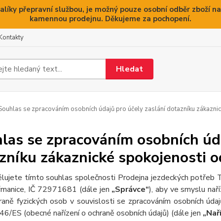
alíky přepravní službou, je možný pouze osobní odběr zboží na
kamennou prodejnu. Děkujeme za pochopení.
Kontakty
Hledat
ouhlas se zpracováním osobních údajů pro účely zaslání dotazníku zákaznic
las se zpracováním osobních úda
zníku zákaznické spokojenosti o
lujete tímto souhlas společnosti Prodejna jezdeckých potřeb 
manice, IČ 72971681 (dále jen
„Správce“
), aby ve smyslu na
raně fyzických osob v souvislosti se zpracováním osobních úda
46/ES (obecné nařízení o ochraně osobních údajů) (dále jen
„Nař