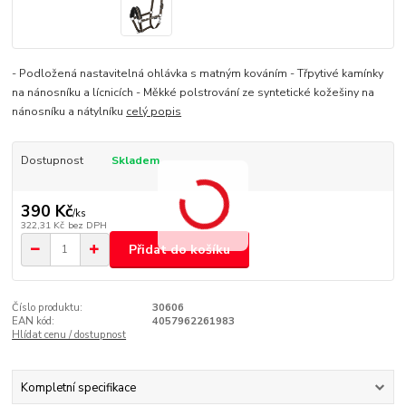
- Podložená nastavitelná ohlávka s matným kováním - Třpytivé kamínky
na nánosníku a lícnicích - Měkké polstrování ze syntetické kožešiny na
nánosníku a nátylníku
celý popis
Dostupnost
Skladem
390 Kč
/
ks
322,31 Kč
bez DPH
Přidat do košíku
Číslo produktu:
30606
EAN kód:
4057962261983
Hlídat cenu / dostupnost
Kompletní specifikace