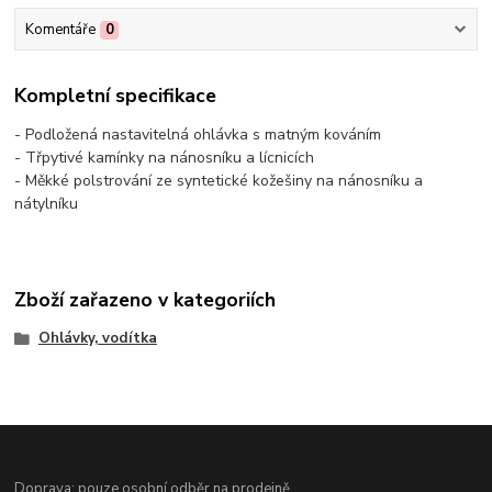
Komentáře
0
Kompletní specifikace
- Podložená nastavitelná ohlávka s matným kováním
- Třpytivé kamínky na nánosníku a lícnicích
- Měkké polstrování ze syntetické kožešiny na nánosníku a
nátylníku
Zboží zařazeno v kategoriích
Ohlávky, vodítka
Doprava: pouze osobní odběr na prodejně