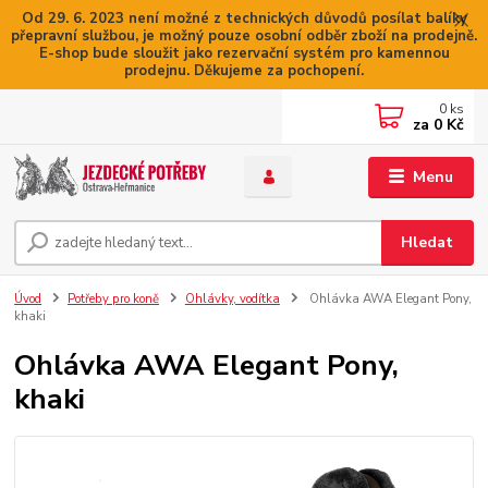
Od 29. 6. 2023 není možné z technických důvodů posílat balíky
přepravní službou, je možný pouze osobní odběr zboží na prodejně.
E-shop bude sloužit jako rezervační systém pro kamennou
prodejnu. Děkujeme za pochopení.
0
ks
za
0 Kč
Menu
Hledat
Úvod
Potřeby pro koně
Ohlávky, vodítka
Ohlávka AWA Elegant Pony,
khaki
Ohlávka AWA Elegant Pony,
khaki