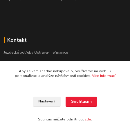
Kontakt
Jezdecké potřeby Ostrava-Heřmanice
596 236 147
Aby se vám snadno nakupovalo, používáme na webu k
Po-Pá 9:30 - 17:30
personalizaci a analýze návštěvnosti cookies.
Více informací
info@jpostrava.cz
Souhlasím
Nastavení
Souhlas můžete odmítnout
zde
.
Vytvořeno na
Eshop-rychle.cz