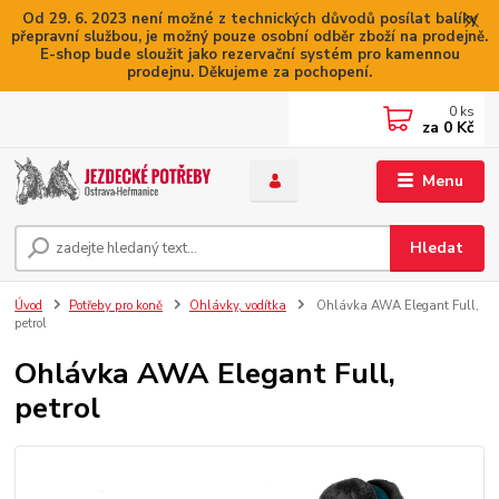
Od 29. 6. 2023 není možné z technických důvodů posílat balíky
přepravní službou, je možný pouze osobní odběr zboží na prodejně.
E-shop bude sloužit jako rezervační systém pro kamennou
prodejnu. Děkujeme za pochopení.
0
ks
za
0 Kč
Menu
Hledat
Úvod
Potřeby pro koně
Ohlávky, vodítka
Ohlávka AWA Elegant Full,
petrol
Ohlávka AWA Elegant Full,
petrol