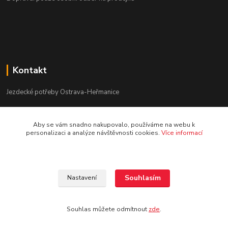
Kontakt
Jezdecké potřeby Ostrava-Heřmanice
596 236 147
Aby se vám snadno nakupovalo, používáme na webu k
Po-Pá 9:30 - 17:30
personalizaci a analýze návštěvnosti cookies.
Více informací
info@jpostrava.cz
Souhlasím
Nastavení
Souhlas můžete odmítnout
zde
.
Vytvořeno na
Eshop-rychle.cz