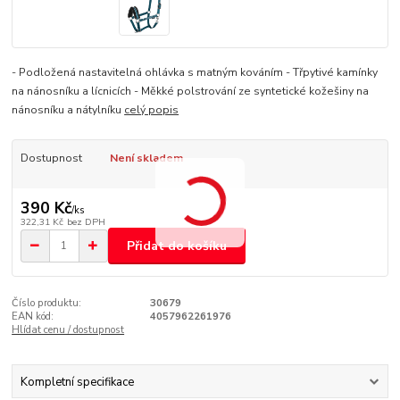
- Podložená nastavitelná ohlávka s matným kováním - Třpytivé kamínky
na nánosníku a lícnicích - Měkké polstrování ze syntetické kožešiny na
nánosníku a nátylníku
celý popis
Dostupnost
Není skladem
390 Kč
/
ks
322,31 Kč
bez DPH
Přidat do košíku
Číslo produktu:
30679
EAN kód:
4057962261976
Hlídat cenu / dostupnost
Kompletní specifikace