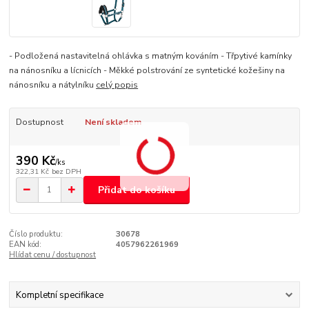
- Podložená nastavitelná ohlávka s matným kováním - Třpytivé kamínky
na nánosníku a lícnicích - Měkké polstrování ze syntetické kožešiny na
nánosníku a nátylníku
celý popis
Dostupnost
Není skladem
390 Kč
/
ks
322,31 Kč
bez DPH
Přidat do košíku
Číslo produktu:
30678
EAN kód:
4057962261969
Hlídat cenu / dostupnost
Kompletní specifikace