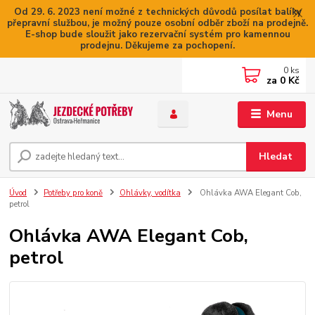
Od 29. 6. 2023 není možné z technických důvodů posílat balíky
přepravní službou, je možný pouze osobní odběr zboží na prodejně.
E-shop bude sloužit jako rezervační systém pro kamennou
prodejnu. Děkujeme za pochopení.
0
ks
za
0 Kč
Menu
Hledat
Úvod
Potřeby pro koně
Ohlávky, vodítka
Ohlávka AWA Elegant Cob,
petrol
Ohlávka AWA Elegant Cob,
petrol