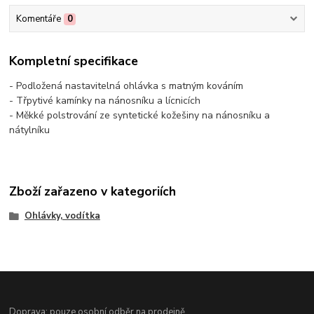
Komentáře
0
Kompletní specifikace
- Podložená nastavitelná ohlávka s matným kováním
- Třpytivé kamínky na nánosníku a lícnicích
- Měkké polstrování ze syntetické kožešiny na nánosníku a
nátylníku
Zboží zařazeno v kategoriích
Ohlávky, vodítka
Doprava: pouze osobní odběr na prodejně