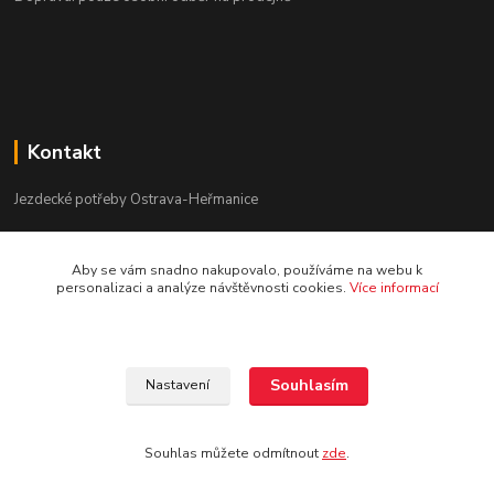
Kontakt
Jezdecké potřeby Ostrava-Heřmanice
596 236 147
Aby se vám snadno nakupovalo, používáme na webu k
Po-Pá 9:30 - 17:30
personalizaci a analýze návštěvnosti cookies.
Více informací
info@jpostrava.cz
Souhlasím
Nastavení
Souhlas můžete odmítnout
zde
.
Vytvořeno na
Eshop-rychle.cz