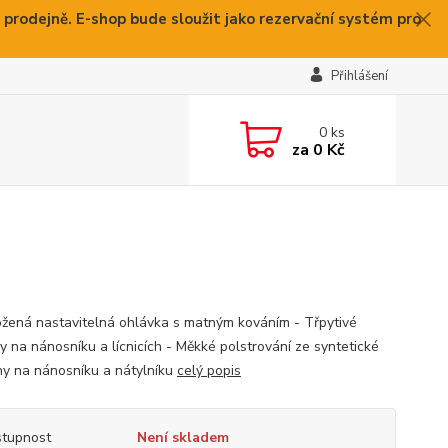
 prodejně. E-shop bude sloužit jako rezervační systém pro
Přihlášení
0
ks
za
0 Kč
ožená nastavitelná ohlávka s matným kováním - Třpytivé
y na nánosníku a lícnicích - Měkké polstrování ze syntetické
ny na nánosníku a nátylníku
celý popis
tupnost
Není skladem