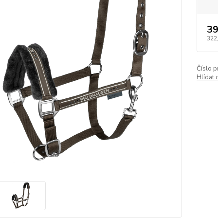
39
322
Číslo p
Hlídat 