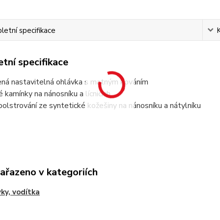
etní specifikace
tní specifikace
ená nastavitelná ohlávka s matným kováním
é kamínky na nánosníku a lícnicích
olstrování ze syntetické kožešiny na nánosníku a nátylníku
zařazeno v kategoriích
ky, vodítka