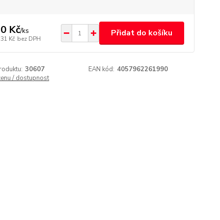
0 Kč
/
ks
Přidat do košíku
,31 Kč
bez DPH
roduktu:
30607
EAN kód:
4057962261990
cenu / dostupnost