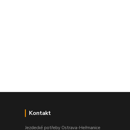
Kontakt
Jezdecké potřeby Ostrava-Heřmanice