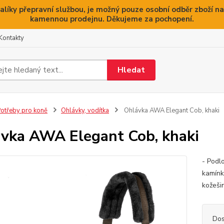
alíky přepravní službou, je možný pouze osobní odběr zboží na
kamennou prodejnu. Děkujeme za pochopení.
Kontakty
Hledat
otřeby pro koně
Ohlávky, vodítka
Ohlávka AWA Elegant Cob, khaki
vka AWA Elegant Cob, khaki
- Podl
kamínk
kožeši
Dos