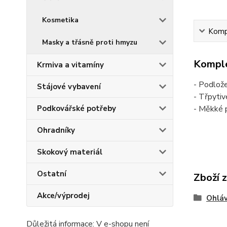
Kosmetika
Kompl
Masky a třásně proti hmyzu
Komple
Krmiva a vitamíny
- Podlož
Stájové vybavení
- Třpytiv
- Měkké p
Podkovářské potřeby
Ohradníky
Skokový materiál
Ostatní
Zboží 
Akce/výprodej
Ohláv
Důležitá informace: V e-shopu není