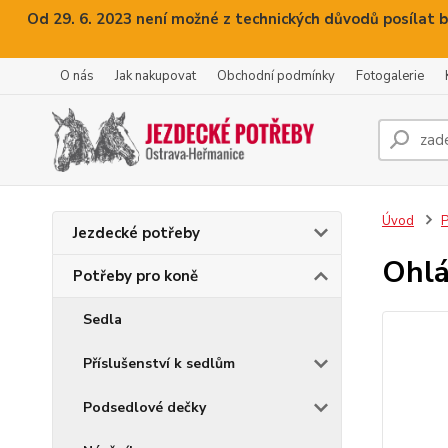
Od 29. 6. 2023 není možné z technických důvodů posílat b
O nás
Jak nakupovat
Obchodní podmínky
Fotogalerie
Úvod
P
Jezdecké potřeby
Ohlá
Potřeby pro koně
Sedla
Příslušenství k sedlům
Podsedlové dečky