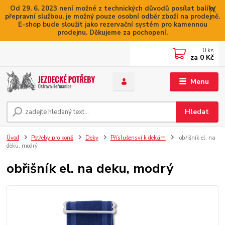
Od 29. 6. 2023 není možné z technických důvodů posílat balíky
přepravní službou, je možný pouze osobní odběr zboží na prodejně.
E-shop bude sloužit jako rezervační systém pro kamennou
prodejnu. Děkujeme za pochopení.
0
ks
za
0 Kč
Menu
Hledat
Úvod
Potřeby pro koně
Deky
Příslušensví k dekám
obřišník el. na
deku, modrý
obřišník el. na deku, modrý