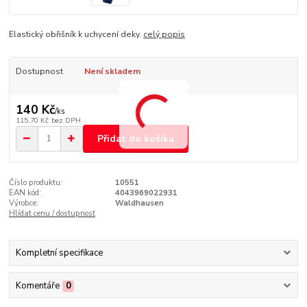
Elastický obřišník k uchycení deky.
celý popis
Dostupnost
Není skladem
140 Kč
/
ks
115,70 Kč
bez DPH
Přidat do košíku
Číslo produktu:
10551
EAN kód:
4043969022931
Výrobce:
Waldhausen
Hlídat cenu / dostupnost
Kompletní specifikace
Komentáře
0