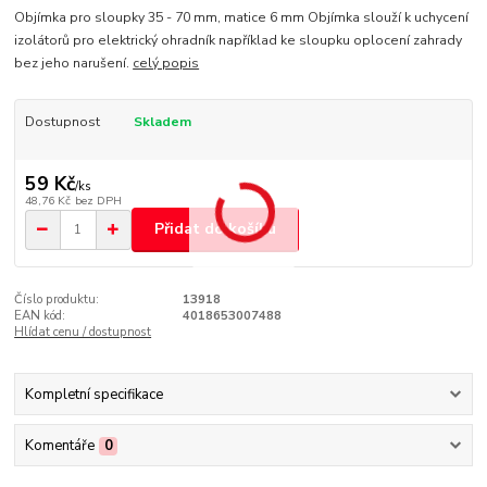
Objímka pro sloupky 35 - 70 mm, matice 6 mm Objímka slouží k uchycení
izolátorů pro elektrický ohradník například ke sloupku oplocení zahrady
bez jeho narušení.
celý popis
Dostupnost
Skladem
59 Kč
/
ks
48,76 Kč
bez DPH
Přidat do košíku
Číslo produktu:
13918
EAN kód:
4018653007488
Hlídat cenu / dostupnost
Kompletní specifikace
Komentáře
0