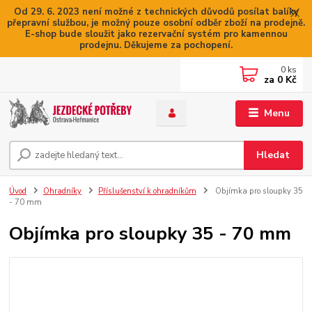
Od 29. 6. 2023 není možné z technických důvodů posílat balíky
přepravní službou, je možný pouze osobní odběr zboží na prodejně.
E-shop bude sloužit jako rezervační systém pro kamennou
prodejnu. Děkujeme za pochopení.
0
ks
za
0 Kč
Menu
Hledat
Úvod
Ohradníky
Příslušenství k ohradníkům
Objímka pro sloupky 35
- 70 mm
Objímka pro sloupky 35 - 70 mm