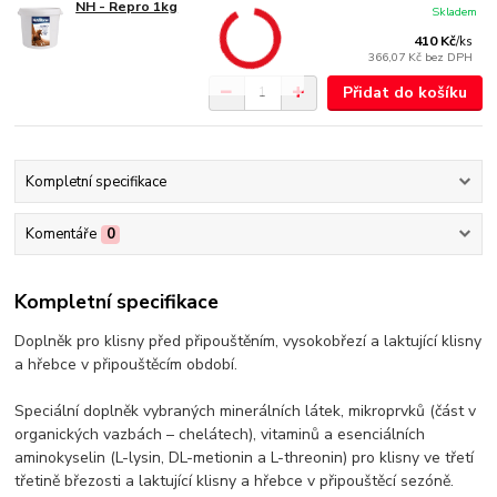
NH - Repro 1kg
Skladem
410 Kč
/
ks
366,07 Kč
bez DPH
Přidat do košíku
Kompletní specifikace
Komentáře
0
Kompletní specifikace
Doplněk pro klisny před připouštěním, vysokobřezí a laktující klisny
a hřebce v připouštěcím období.
Speciální doplněk vybraných minerálních látek, mikroprvků (část v
organických vazbách – chelátech), vitaminů a esenciálních
aminokyselin (L-lysin, DL-metionin a L-threonin) pro klisny ve třetí
třetině březosti a laktující klisny a hřebce v připouštěcí sezóně.