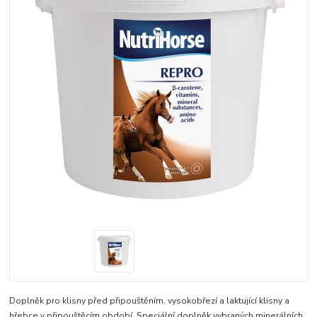
Doplněk pro klisny před připouštěním, vysokobřezí a laktující klisny a
hřebce v připouštěcím období. Speciální doplněk vybraných minerálních