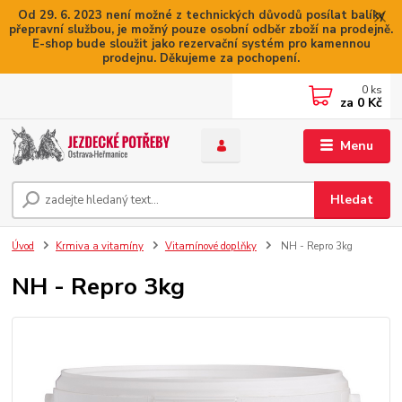
Od 29. 6. 2023 není možné z technických důvodů posílat balíky
přepravní službou, je možný pouze osobní odběr zboží na prodejně.
E-shop bude sloužit jako rezervační systém pro kamennou
prodejnu. Děkujeme za pochopení.
0
ks
za
0 Kč
Menu
Hledat
Úvod
Krmiva a vitamíny
Vitamínové doplňky
NH - Repro 3kg
NH - Repro 3kg