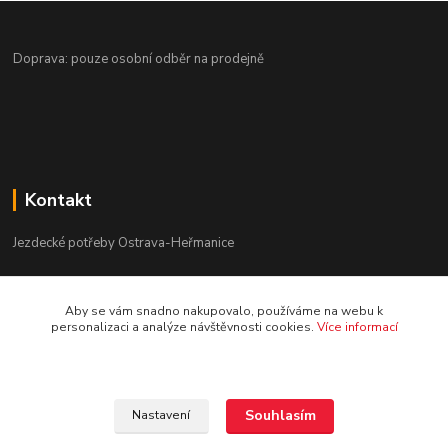
Doprava: pouze osobní odběr na prodejně
Kontakt
Jezdecké potřeby Ostrava-Heřmanice
596 236 147
Aby se vám snadno nakupovalo, používáme na webu k
Po-Pá 9:30 - 17:30
personalizaci a analýze návštěvnosti cookies.
Více informací
info@jpostrava.cz
Souhlasím
Nastavení