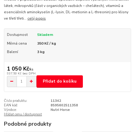
látek, mikroprvků (část v organických vazbách – chelátech), vitaminů a
esenciálních aminokyselin (L-lysin, DL-metionin a L-threonin) pro klisny
ve třetí třeti...
celý popis
Dostupnost
Skladem
Měrná cena
350 Kč / kg
Balení
3 kg
1 050 Kč
/
ks
937,50 Kč
bez DPH
Přidat do košíku
Číslo produktu:
11342
EAN kód:
8595602511358
Výrobce:
Nutri Horse
Hlídat cenu / dostupnost
Podobné produkty