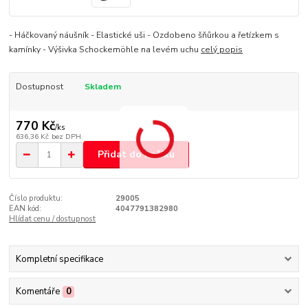
- Háčkovaný náušník - Elastické uši - Ozdobeno šňůrkou a řetízkem s
kamínky - Výšivka Schockemöhle na levém uchu
celý popis
Dostupnost
Skladem
770 Kč
/
ks
636,36 Kč
bez DPH
Přidat do košíku
Číslo produktu:
29005
EAN kód:
4047791382980
Hlídat cenu / dostupnost
Kompletní specifikace
Komentáře
0