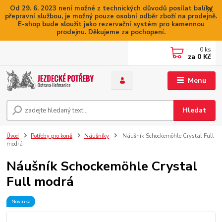
Od 29. 6. 2023 není možné z technických důvodů posílat balíky
přepravní službou, je možný pouze osobní odběr zboží na prodejně.
E-shop bude sloužit jako rezervační systém pro kamennou
prodejnu. Děkujeme za pochopení.
0
ks
za
0 Kč
Menu
Hledat
Úvod
Potřeby pro koně
Náušníky
Náušník Schockemöhle Crystal Full
modrá
Náušník Schockemöhle Crystal
Full modrá
Novinka