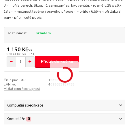
l/min při 3 barech. Sklopný, samozavírací kryt ventilu. - rozměry:28 x 26 x
13 cm - možnost levého i pravého připojení - průtok 6,5l/min při tlaku 3
bary - přip...
celý popis
Dostupnost
Skladem
1 150 Kč
/
ks
950,41 Kč
bez DPH
Přidat do košíku
Číslo produktu:
13690
EAN kód:
4018653157435
Hlídat cenu / dostupnost
Kompletní specifikace
Komentáře
0