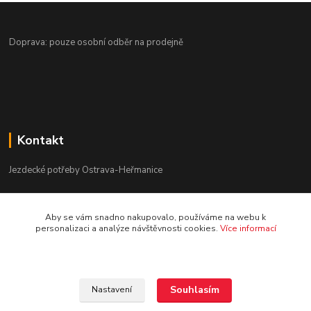
Doprava: pouze osobní odběr na prodejně
Kontakt
Jezdecké potřeby Ostrava-Heřmanice
596 236 147
Aby se vám snadno nakupovalo, používáme na webu k
Po-Pá 9:30 - 17:30
personalizaci a analýze návštěvnosti cookies.
Více informací
info@jpostrava.cz
Souhlasím
Nastavení