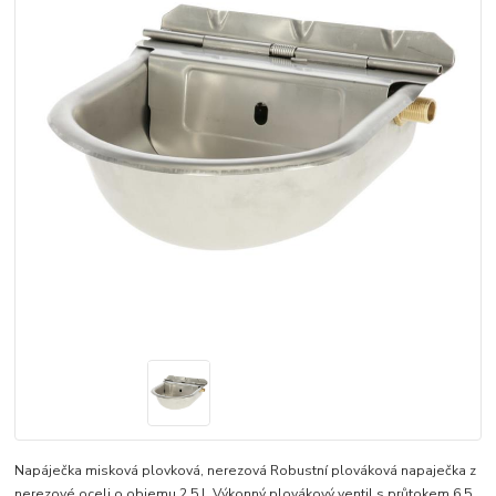
Napáječka misková plovková, nerezová Robustní plováková napaječka z
nerezové oceli o objemu 2,5 l. Výkonný plovákový ventil s průtokem 6,5