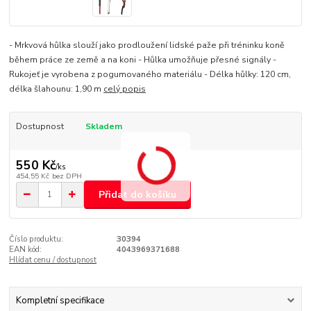
- Mrkvová hůlka slouží jako prodloužení lidské paže při tréninku koně
během práce ze země a na koni - Hůlka umožňuje přesné signály -
Rukojeť je vyrobena z pogumovaného materiálu - Délka hůlky: 120 cm,
délka šlahounu: 1,90 m
celý popis
Dostupnost
Skladem
550 Kč
/
ks
454,55 Kč
bez DPH
Přidat do košíku
Číslo produktu:
30394
EAN kód:
4043969371688
Hlídat cenu / dostupnost
Kompletní specifikace