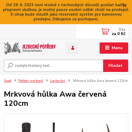
Od 29. 6. 2023 není možné z technických důvodů posílat balíky
přepravní službou, je možný pouze osobní odběr zboží na prodejně.
E-shop bude sloužit jako rezervační systém pro kamennou
prodejnu. Děkujeme za pochopení.
0
ks
za
0 Kč
Menu
Hledat
Úvod
Potřeby pro koně
Lonžování
Mrkvová hůlka Awa červená 120cm
Mrkvová hůlka Awa červená
120cm