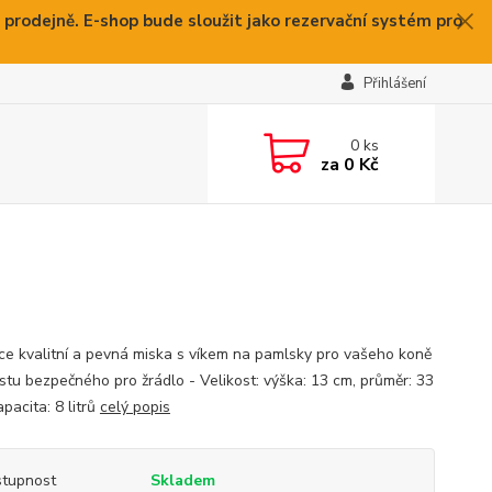
 prodejně. E-shop bude sloužit jako rezervační systém pro
Přihlášení
0
ks
za
0 Kč
ce kvalitní a pevná miska s víkem na pamlsky pro vašeho koně
astu bezpečného pro žrádlo - Velikost: výška: 13 cm, průměr: 33
pacita: 8 litrů
celý popis
tupnost
Skladem