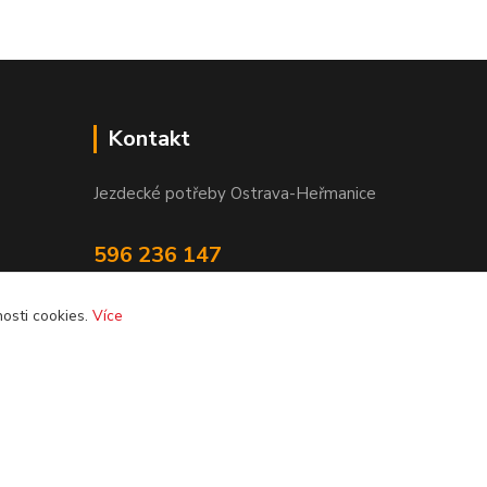
Kontakt
Jezdecké potřeby Ostrava-Heřmanice
596 236 147
Po-Pá 9:30 - 17:30
osti cookies.
Více
info@jpostrava.cz