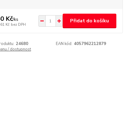
0 Kč
/
ks
Přidat do košíku
,61 Kč
bez DPH
roduktu:
24680
EAN kód:
4057962212879
cenu / dostupnost