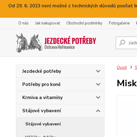
Od 29. 6. 2023 není možné z technických důvodů posílat b
O nás
Jak nakupovat
Obchodní podmínky
Fotogalerie
Úvod
S
Jezdecké potřeby
Misk
Potřeby pro koně
Krmiva a vitamíny
Stájové vybavení
Stájové vybavení