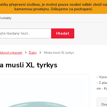
alíky přepravní službou, je možný pouze osobní odběr zboží na
kamennou prodejnu. Děkujeme za pochopení.
Kontakty
Hledat
tájové vybavení
Žlaby
Miska musli XL tyrkys
a musli XL tyrkys
- Vyso
- Z pl
cm - Ka
Dos