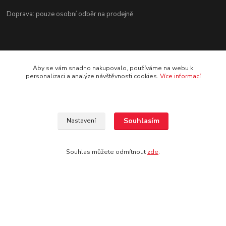
Doprava: pouze osobní odběr na prodejně
Aby se vám snadno nakupovalo, používáme na webu k
personalizaci a analýze návštěvnosti cookies.
Více informací
Kontakt
Jezdecké potřeby Ostrava-Heřmanice
Souhlasím
Nastavení
596 236 147
Po-Pá 9:30 - 17:30
Souhlas můžete odmítnout
zde
.
info@jpostrava.cz