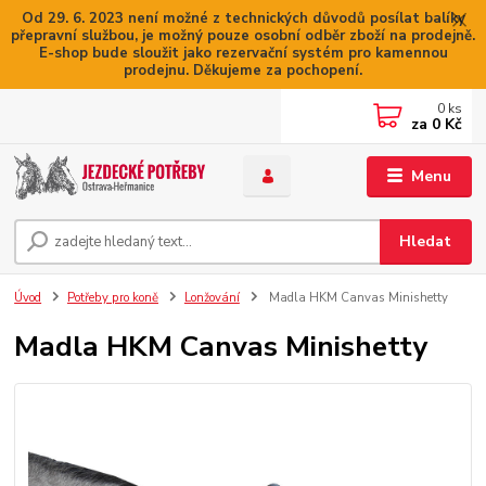
Od 29. 6. 2023 není možné z technických důvodů posílat balíky
přepravní službou, je možný pouze osobní odběr zboží na prodejně.
E-shop bude sloužit jako rezervační systém pro kamennou
prodejnu. Děkujeme za pochopení.
0
ks
za
0 Kč
Menu
Hledat
Úvod
Potřeby pro koně
Lonžování
Madla HKM Canvas Minishetty
Madla HKM Canvas Minishetty