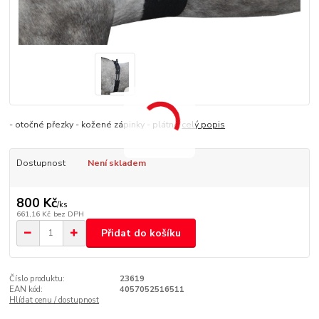
- otočné přezky - kožené zápinky - plátno
celý popis
Dostupnost
Není skladem
800 Kč
/
ks
661,16 Kč
bez DPH
Přidat do košíku
Číslo produktu:
23619
EAN kód:
4057052516511
Hlídat cenu / dostupnost