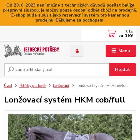
Od 29. 6. 2023 není možné z technických důvodů posílat balíky
přepravní službou, je možný pouze osobní odběr zboží na prodejně.
E-shop bude sloužit jako rezervační systém pro kamennou
prodejnu. Děkujeme za pochopení.
0
ks
za
0 Kč
Menu
Hledat
Úvod
Potřeby pro koně
Lonžování
Lonžovací systém HKM cob/full
Lonžovací systém HKM cob/full