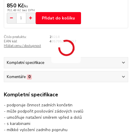
850 Kč
/
ks
702,48 Kč
bez DPH
Přidat do košíku
Číslo produktu:
28218
EAN kód:
4057052475757
Hlídat cenu / dostupnost
Kompletní specifikace
Komentáře
0
Kompletní specifikace
- podporuje činnost zadních končetin
- může podpořit posilování zádových svalů
- umožňuje natažení směrem vpřed a dolů
- s karabinami
- měkké vyložení zadního popruhu