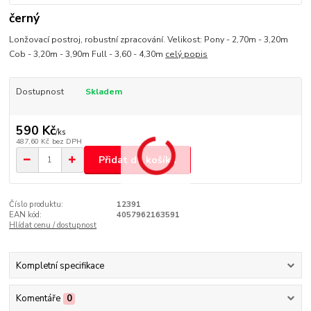
černý
Lonžovací postroj, robustní zpracování. Velikost: Pony - 2,70m - 3,20m
Cob - 3,20m - 3,90m Full - 3,60 - 4,30m
celý popis
Dostupnost
Skladem
590 Kč
/
ks
487,60 Kč
bez DPH
Přidat do košíku
Číslo produktu:
12391
EAN kód:
4057962163591
Hlídat cenu / dostupnost
Kompletní specifikace
Komentáře
0