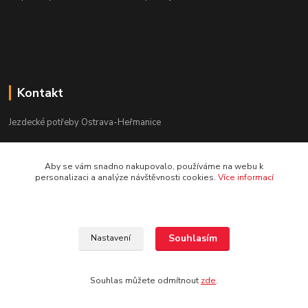
Kontakt
Jezdecké potřeby Ostrava-Heřmanice
596 236 147
Aby se vám snadno nakupovalo, používáme na webu k
Po-Pá 9:30 - 17:30
personalizaci a analýze návštěvnosti cookies.
Více informací
info@jpostrava.cz
Souhlasím
Nastavení
Souhlas můžete odmítnout
zde
.
Vytvořeno na
Eshop-rychle.cz