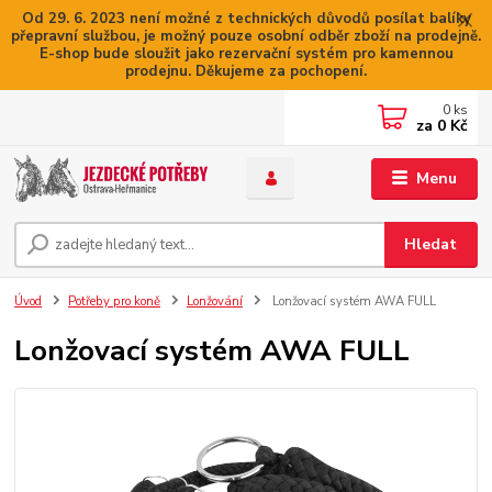
Od 29. 6. 2023 není možné z technických důvodů posílat balíky
přepravní službou, je možný pouze osobní odběr zboží na prodejně.
E-shop bude sloužit jako rezervační systém pro kamennou
prodejnu. Děkujeme za pochopení.
0
ks
za
0 Kč
Menu
Hledat
Úvod
Potřeby pro koně
Lonžování
Lonžovací systém AWA FULL
Lonžovací systém AWA FULL