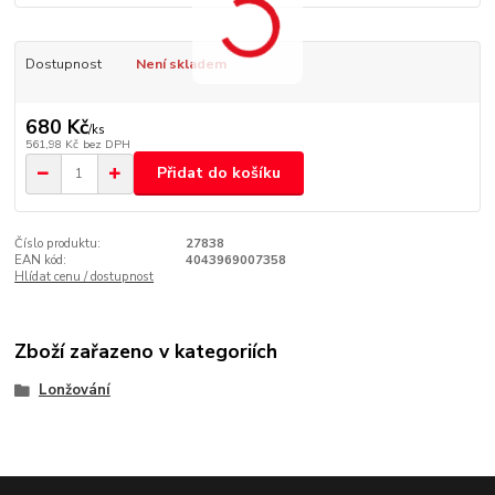
Dostupnost
Není skladem
680 Kč
/
ks
561,98 Kč
bez DPH
Přidat do košíku
Číslo produktu:
27838
EAN kód:
4043969007358
Hlídat cenu / dostupnost
Zboží zařazeno v kategoriích
Lonžování