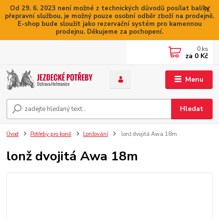
Od 29. 6. 2023 není možné z technických důvodů posílat balíky
přepravní službou, je možný pouze osobní odběr zboží na prodejně.
E-shop bude sloužit jako rezervační systém pro kamennou
prodejnu. Děkujeme za pochopení.
0
ks
za
0 Kč
Menu
Hledat
Úvod
Potřeby pro koně
Lonžování
lonž dvojitá Awa 18m
lonž dvojitá Awa 18m