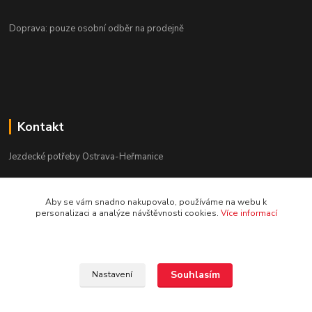
Doprava: pouze osobní odběr na prodejně
Kontakt
Jezdecké potřeby Ostrava-Heřmanice
596 236 147
Aby se vám snadno nakupovalo, používáme na webu k
Po-Pá 9:30 - 17:30
personalizaci a analýze návštěvnosti cookies.
Více informací
info@jpostrava.cz
Souhlasím
Nastavení