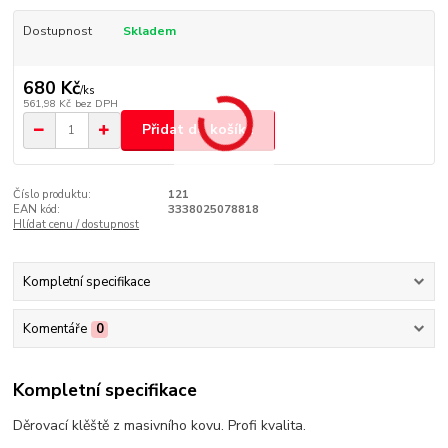
Dostupnost
Skladem
680 Kč
/
ks
561,98 Kč
bez DPH
Přidat do košíku
Číslo produktu:
121
EAN kód:
3338025078818
Hlídat cenu / dostupnost
Kompletní specifikace
Komentáře
0
Kompletní specifikace
Děrovací klěště z masivního kovu. Profi kvalita.