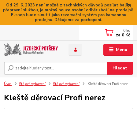
Od 29. 6. 2023 není možné z technických důvodů posílat balíky
přepravní službou, je možný pouze osobní odběr zboží na prodejně.
E-shop bude sloužit jako rezervační systém pro kamennou
prodejnu. Děkujeme za pochopení.
0
ks
za
0 Kč
Menu
Hledat
Úvod
Stájové vybavení
Stájové vybavení
Kleště děrovací Profi nerez
Kleště děrovací Profi nerez