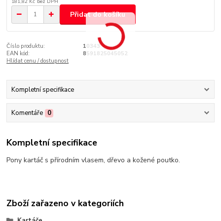
181,82 Kč
bez DPH
Přidat do košíku
Číslo produktu:
10343
EAN kód:
8591825045052
Hlídat cenu / dostupnost
Kompletní specifikace
Komentáře
0
Kompletní specifikace
Pony kartáč s přírodním vlasem, dřevo a kožené poutko.
Zboží zařazeno v kategoriích
Kartáče