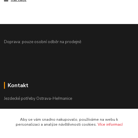
Doprava: pouze osobní odběr na prodejně
Kontakt
Jezdecké potřeby Ostrava-Heřmanice
596 236 147
Aby se vám snadno nakupovalo, používáme na webu k
Po-Pá 9:30 - 17:30
personalizaci a analýze návštěvnosti cookies.
Více informací
info@jpostrava.cz