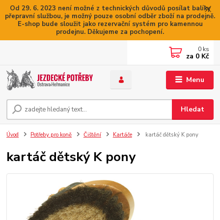
Od 29. 6. 2023 není možné z technických důvodů posílat balíky
přepravní službou, je možný pouze osobní odběr zboží na prodejně.
E-shop bude sloužit jako rezervační systém pro kamennou
prodejnu. Děkujeme za pochopení.
0
ks
za
0 Kč
Menu
Hledat
Úvod
Potřeby pro koně
Čištění
Kartáče
kartáč dětský K pony
kartáč dětský K pony