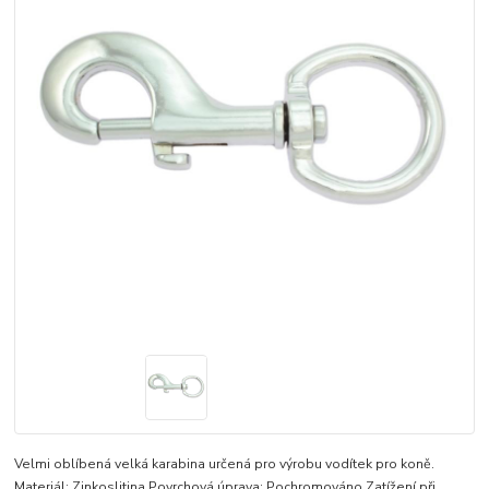
Velmi oblíbená velká karabina určená pro výrobu vodítek pro koně.
Materiál: Zinkoslitina Povrchová úprava: Pochromováno Zatížení při