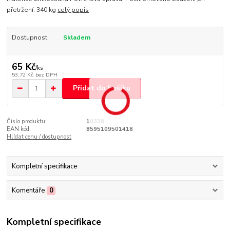
přetržení: 340 kg
celý popis
Dostupnost
Skladem
65 Kč
/
ks
53,72 Kč
bez DPH
Přidat do košíku
Číslo produktu:
10338
EAN kód:
8595109501418
Hlídat cenu / dostupnost
Kompletní specifikace
Komentáře
0
Kompletní specifikace