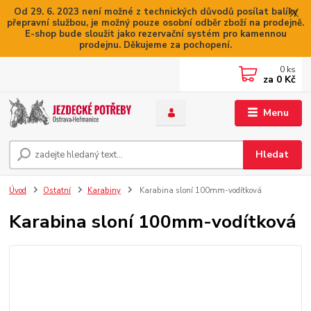
Od 29. 6. 2023 není možné z technických důvodů posílat balíky
přepravní službou, je možný pouze osobní odběr zboží na prodejně.
E-shop bude sloužit jako rezervační systém pro kamennou
prodejnu. Děkujeme za pochopení.
0
ks
za
0 Kč
Menu
Hledat
Úvod
Ostatní
Karabiny
Karabina sloní 100mm-vodítková
Karabina sloní 100mm-vodítková