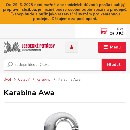
Od 29. 6. 2023 není možné z technických důvodů posílat balíky
přepravní službou, je možný pouze osobní odběr zboží na prodejně.
E-shop bude sloužit jako rezervační systém pro kamennou
prodejnu. Děkujeme za pochopení.
0
ks
za
0 Kč
Menu
Hledat
Úvod
Ostatní
Karabiny
Karabina Awa
Karabina Awa