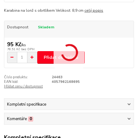
Karabina na lonž s obrtlíkem Velikost: 8,9 cm
celý popis
Dostupnost
Skladem
95 Kč
/
ks
78,51 Kč
bez DPH
Přidat do košíku
Číslo produktu:
24463
EAN kód:
4057962168695
Hlídat cenu / dostupnost
Kompletní specifikace
Komentáře
0
Kompletní specifikace