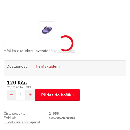
Hřbilko z kolekce Lavender Bay
celý popis
Dostupnost
Není skladem
120 Kč
/
ks
99,17 Kč
bez DPH
Přidat do košíku
Číslo produktu:
24658
EAN kód:
4057052678493
Hlídat cenu / dostupnost