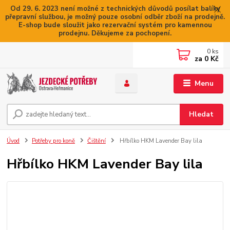
Od 29. 6. 2023 není možné z technických důvodů posílat balíky
přepravní službou, je možný pouze osobní odběr zboží na prodejně.
E-shop bude sloužit jako rezervační systém pro kamennou
prodejnu. Děkujeme za pochopení.
0
ks
za
0 Kč
Menu
Hledat
Úvod
Potřeby pro koně
Čištění
Hřbílko HKM Lavender Bay lila
Hřbílko HKM Lavender Bay lila