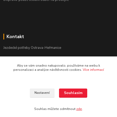
Kontakt
Jezdecké potřeby Ostrava-Heřmanice
596 236 147
Aby se vám snadno nakupovalo, používáme na webu k
Po-Pá 9:30 - 17:30
personalizaci a analýze návštěvnosti cookies.
Více informací
info@jpostrava.cz
Souhlasím
Nastavení
Souhlas můžete odmítnout
zde
.
Vytvořeno na
Eshop-rychle.cz