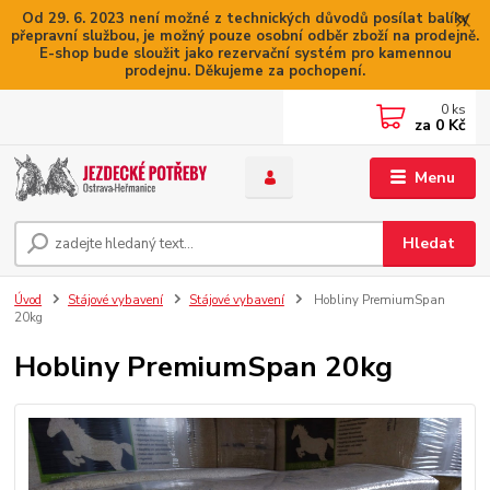
Od 29. 6. 2023 není možné z technických důvodů posílat balíky
přepravní službou, je možný pouze osobní odběr zboží na prodejně.
E-shop bude sloužit jako rezervační systém pro kamennou
prodejnu. Děkujeme za pochopení.
0
ks
za
0 Kč
Menu
Hledat
Úvod
Stájové vybavení
Stájové vybavení
Hobliny PremiumSpan
20kg
Hobliny PremiumSpan 20kg