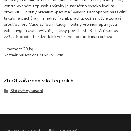
kontrolovanému způsobu výroby je zaručena vysoká kvalita
produktu. Hobliny premiumSpan mají vysokou schopnost nasávání
tekutin a pachů a minimalizují vznik prachu, což zaručuje zdravé
prostředí pro Vaše zvířecí miláčky. Hobliny PremiumSpan jsou
velmi hygienické a vytvářejí měkký povrch, který chrání klouby
zvířat. S produktem lze také velmi hospodárně manipulovat.
Hmotnost 20 kg
Rozměr balení: cca 80x40x35cm
Zboží zařazeno v kategoriích
Stájové vybavení
Doprava: pouze osobní odběr na prodejně