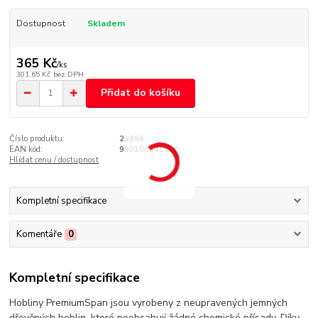
Dostupnost
Skladem
365 Kč
/
ks
301,65 Kč
bez DPH
Přidat do košíku
Číslo produktu:
23896
EAN kód:
990100041280
Hlídat cenu / dostupnost
Kompletní specifikace
Komentáře
0
Kompletní specifikace
Hobliny PremiumSpan jsou vyrobeny z neupravených jemných
dřevěných hoblin, které neobsahují žádné chemické přísady. Díky