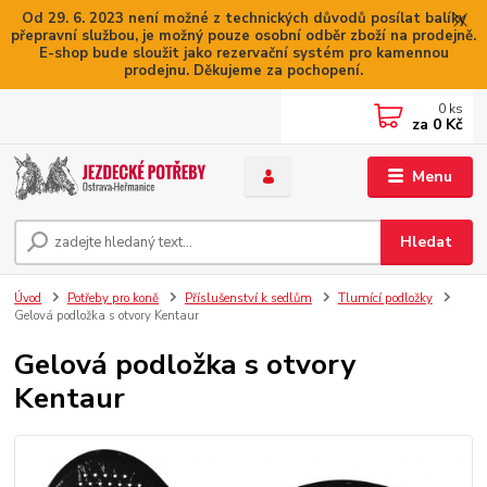
Od 29. 6. 2023 není možné z technických důvodů posílat balíky
přepravní službou, je možný pouze osobní odběr zboží na prodejně.
E-shop bude sloužit jako rezervační systém pro kamennou
prodejnu. Děkujeme za pochopení.
0
ks
za
0 Kč
Menu
Hledat
Úvod
Potřeby pro koně
Příslušenství k sedlům
Tlumící podložky
Gelová podložka s otvory Kentaur
Gelová podložka s otvory
Kentaur