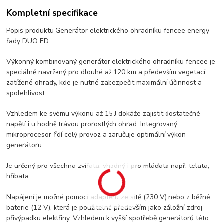
Kompletní specifikace
Popis produktu Generátor elektrického ohradníku fencee energy
řady DUO ED
Výkonný kombinovaný generátor elektrického ohradníku fencee je
speciálně navržený pro dlouhé až 120 km a především vegetací
zatížené ohrady, kde je nutné zabezpečit maximální účinnost a
spolehlivost.
Vzhledem ke svému výkonu až 15 J dokáže zajistit dostatečné
napětí i u hodně trávou prorostlých ohrad. Integrovaný
mikroprocesor řídí celý provoz a zaručuje optimální výkon
generátoru.
Je určený pro všechna zvířata, vhodný i pro mláďata např. telata,
hříbata.
Napájení je možné pomocí adaptéru ze sítě (230 V) nebo z běžné
baterie (12 V), která je použitelná především jako záložní zdroj
přivýpadku elektřiny. Vzhledem k vyšší spotřebě generátorů této