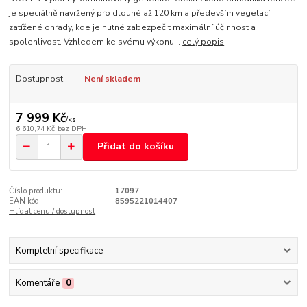
je speciálně navržený pro dlouhé až 120 km a především vegetací
zatížené ohrady, kde je nutné zabezpečit maximální účinnost a
spolehlivost. Vzhledem ke svému výkonu...
celý popis
Dostupnost
Není skladem
7 999 Kč
/
ks
6 610,74 Kč
bez DPH
Přidat do košíku
Číslo produktu:
17097
EAN kód:
8595221014407
Hlídat cenu / dostupnost
Kompletní specifikace
Komentáře
0