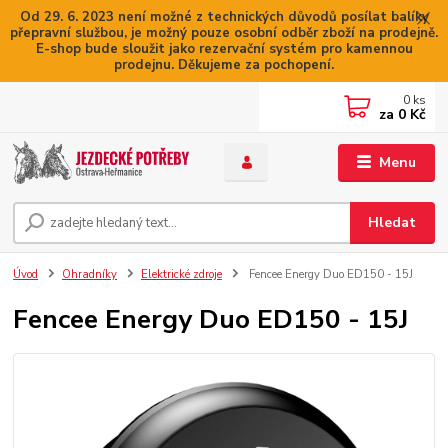
Od 29. 6. 2023 není možné z technických důvodů posílat balíky
přepravní službou, je možný pouze osobní odběr zboží na prodejně.
E-shop bude sloužit jako rezervační systém pro kamennou
prodejnu. Děkujeme za pochopení.
0
ks
za
0 Kč
Menu
Hledat
Úvod
Ohradníky
Elektrické zdroje
Fencee Energy Duo ED150 - 15J
Fencee Energy Duo ED150 - 15J