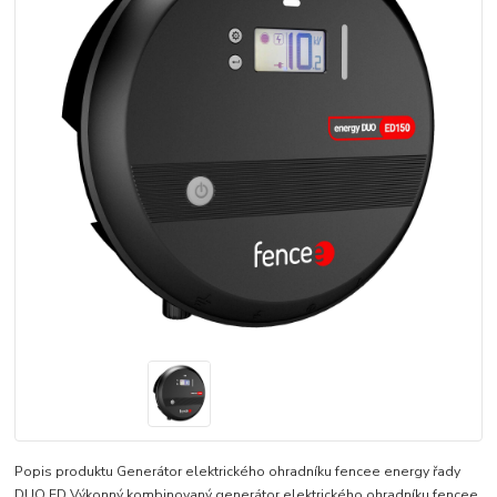
Popis produktu Generátor elektrického ohradníku fencee energy řady
DUO ED Výkonný kombinovaný generátor elektrického ohradníku fencee