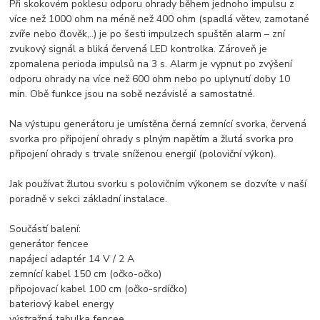
Při skokovém poklesu odporu ohrady během jednoho impulsu z
více než 1000 ohm na méně než 400 ohm (spadlá větev, zamotané
zvíře nebo člověk,..) je po šesti impulzech spuštěn alarm – zní
zvukový signál a bliká červená LED kontrolka. Zároveň je
zpomalena perioda impulsů na 3 s. Alarm je vypnut po zvýšení
odporu ohrady na více než 600 ohm nebo po uplynutí doby 10
min. Obě funkce jsou na sobě nezávislé a samostatné.
Na výstupu generátoru je umístěna černá zemnící svorka, červená
svorka pro připojení ohrady s plným napětím a žlutá svorka pro
připojení ohrady s trvale sníženou energií (poloviční výkon).
Jak používat žlutou svorku s polovičním výkonem se dozvíte v naší
poradně v sekci základní instalace.
Součástí balení:
generátor fencee
napájecí adaptér 14 V / 2 A
zemnící kabel 150 cm (očko-očko)
připojovací kabel 100 cm (očko-srdíčko)
bateriový kabel energy
výstražná tabulka fencee