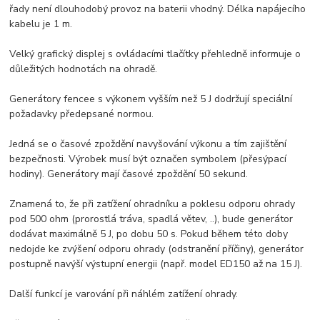
řady není dlouhodobý provoz na baterii vhodný. Délka napájecího
kabelu je 1 m.
Velký grafický displej s ovládacími tlačítky přehledně informuje o
důležitých hodnotách na ohradě.
Generátory fencee s výkonem vyšším než 5 J dodržují speciální
požadavky předepsané normou.
Jedná se o časové zpoždění navyšování výkonu a tím zajištění
bezpečnosti. Výrobek musí být označen symbolem (přesýpací
hodiny). Generátory mají časové zpoždění 50 sekund.
Znamená to, že při zatížení ohradníku a poklesu odporu ohrady
pod 500 ohm (prorostlá tráva, spadlá větev, ..), bude generátor
dodávat maximálně 5 J, po dobu 50 s. Pokud během této doby
nedojde ke zvýšení odporu ohrady (odstranění příčiny), generátor
postupně navýší výstupní energii (např. model ED150 až na 15 J).
Další funkcí je varování při náhlém zatížení ohrady.