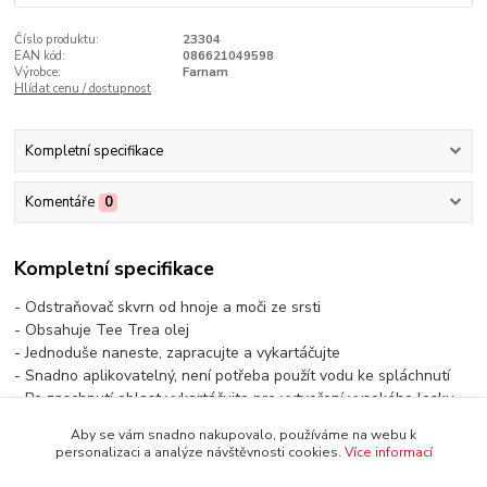
Číslo produktu:
23304
EAN kód:
086621049598
Výrobce:
Farnam
Hlídat cenu / dostupnost
Kompletní specifikace
Komentáře
0
Kompletní specifikace
- Odstraňovač skvrn od hnoje a moči ze srsti
- Obsahuje Tee Trea olej
- Jednoduše naneste, zapracujte a vykartáčujte
- Snadno aplikovatelný, není potřeba použít vodu ke spláchnutí
- Po zaschnutí oblast vykartáčujte pro vytvoření vysokého lesku
- Pomáhá také odstraňovat vlhké a suché skvrny od potu
Aby se vám snadno nakupovalo, používáme na webu k
personalizaci a analýze návštěvnosti cookies.
Více informací