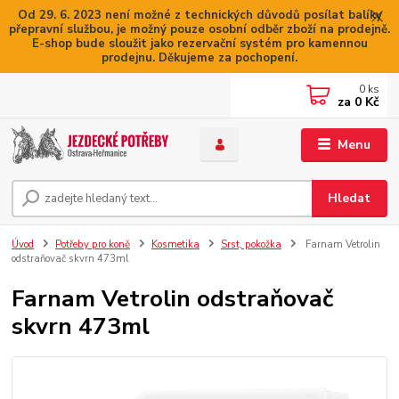
Od 29. 6. 2023 není možné z technických důvodů posílat balíky
přepravní službou, je možný pouze osobní odběr zboží na prodejně.
E-shop bude sloužit jako rezervační systém pro kamennou
prodejnu. Děkujeme za pochopení.
0
ks
za
0 Kč
Menu
Hledat
Úvod
Potřeby pro koně
Kosmetika
Srst, pokožka
Farnam Vetrolin
odstraňovač skvrn 473ml
Farnam Vetrolin odstraňovač
skvrn 473ml