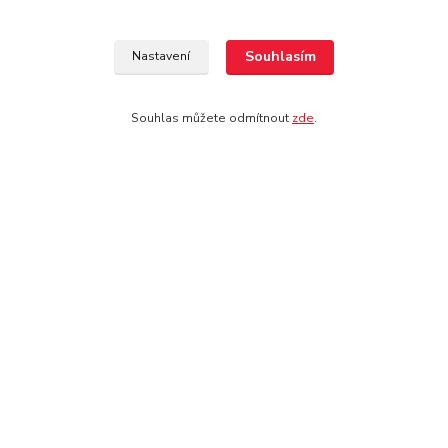
Zboží zařazeno v kategoriích
Souhlasím
Nastavení
Srst, pokožka
Souhlas můžete odmítnout
zde
.
Doprava: pouze osobní odběr na prodejně
Kontakt
Jezdecké potřeby Ostrava-Heřmanice
596 236 147