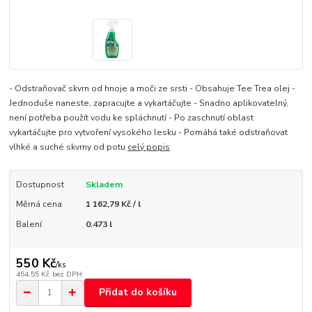
- Odstraňovač skvrn od hnoje a moči ze srsti - Obsahuje Tee Trea olej -
Jednoduše naneste, zapracujte a vykartáčujte - Snadno aplikovatelný,
není potřeba použít vodu ke spláchnutí - Po zaschnutí oblast
vykartáčujte pro vytvoření vysokého lesku - Pomáhá také odstraňovat
vlhké a suché skvrny od potu
celý popis
Dostupnost
Skladem
Měrná cena
1 162,79 Kč / l
Balení
0.473 l
550 Kč
/
ks
454,55 Kč
bez DPH
Přidat do košíku