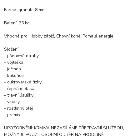
Forma: granule 8 mm
Balení: 25 kg
Vhodné pro: Hobby zátěž, Chovní koně, Pomalá energie
Složení
- pšeničné otruby
- vojtěška
- ječmen
- kukuřice
- cukrovarské řízky
- řepná melasa
- travní úsušky
- vinázy
- rostlinný olej
- premix
UPOZORNĚNÍ: KRMIVA NEZASÍLÁME PŘEPRAVNÍ SLUŽBOU,
MOŽNÝ JE POUZE OSOBNÍ ODBĚR NA PRODEJNĚ