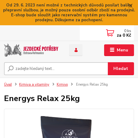
Od 29. 6. 2023 není možné z technických důvodů posílat balíky
přepravní službou, je možný pouze osobní odběr zboží na prodejně.
E-shop bude sloužit jako rezervační systém pro kamennou
prodejnu. Děkujeme za pochopení.
0
ks
za
0 Kč
Menu
Hledat
Úvod
Krmiva a vitamíny
Krmivo
Energys Relax 25kg
Energys Relax 25kg