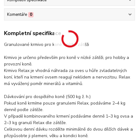
Komentáře
0
Kompletní specifikace
Granulované krmivo pro koně v nízké zátěži
Krmivo je určeno především pro koně v nízké zátěži, pro hobby a
provozní koně.
Krmivo Relax je vhodná náhrada za oves u hůře zvladatelných
koní, kteří na krmení ovsem reagují neklidem a nervozitou. Relax
má vyvážený poměr minerálů a vitamínů.
Dávkování pro dospělého koně (500 kg ž. h.)
Pokud koně krmíme pouze granulemi Relax, podáváme 2–4 kg
denně podle zátěže.
V případě kombinovaného krmení podáváme denně 1–3 kg ovsa a
2–3 kg granulí Relax dle zátěže.
Celkovou denní dávku rozdělte minimálně do dvou dílčích dávek a
přizpůsobte ji plemeni, věku a kondici koně.