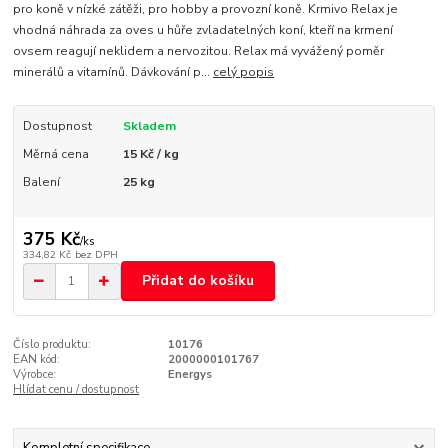
pro koně v nízké zátěži, pro hobby a provozní koně. Krmivo Relax je
vhodná náhrada za oves u hůře zvladatelných koní, kteří na krmení
ovsem reagují neklidem a nervozitou. Relax má vyvážený poměr
minerálů a vitamínů. Dávkování p...
celý popis
Dostupnost
Skladem
Měrná cena
15 Kč / kg
Balení
25 kg
375 Kč
/
ks
334,82 Kč
bez DPH
Přidat do košíku
Číslo produktu:
10176
EAN kód:
2000000101767
Výrobce:
Energys
Hlídat cenu / dostupnost
Kompletní specifikace