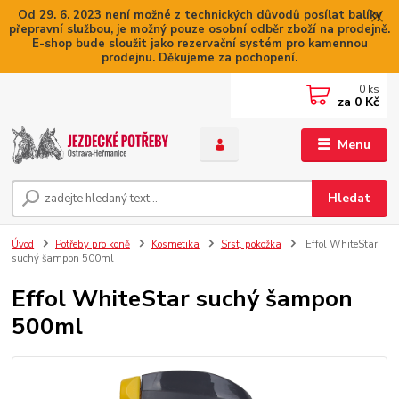
Od 29. 6. 2023 není možné z technických důvodů posílat balíky
přepravní službou, je možný pouze osobní odběr zboží na prodejně.
E-shop bude sloužit jako rezervační systém pro kamennou
prodejnu. Děkujeme za pochopení.
0
ks
za
0 Kč
Menu
Hledat
Úvod
Potřeby pro koně
Kosmetika
Srst, pokožka
Effol WhiteStar
suchý šampon 500ml
Effol WhiteStar suchý šampon
500ml