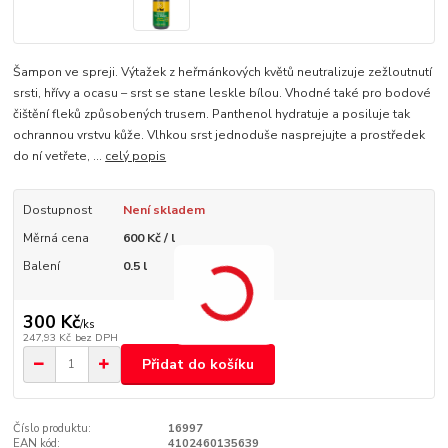
Šampon ve spreji. Výtažek z heřmánkových květů neutralizuje zežloutnutí
srsti, hřívy a ocasu – srst se stane leskle bílou. Vhodné také pro bodové
čištění fleků způsobených trusem. Panthenol hydratuje a posiluje tak
ochrannou vrstvu kůže. Vlhkou srst jednoduše nasprejujte a prostředek
do ní vetřete, ...
celý popis
Dostupnost
Není skladem
Měrná cena
600 Kč / l
Balení
0.5 l
300 Kč
/
ks
247,93 Kč
bez DPH
Přidat do košíku
Číslo produktu:
16997
EAN kód:
4102460135639