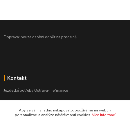
Doprava: pouze osobní odběr na prodejně
Kontakt
Jezdecké potřeby Ostrava-Heřmanice
596 236 147
Aby se vám snadno nakupovalo, používáme na webu k
Po-Pá 9:30 - 17:30
personalizaci a analýze návštěvnosti cookies.
Více informací
info@jpostrava.cz