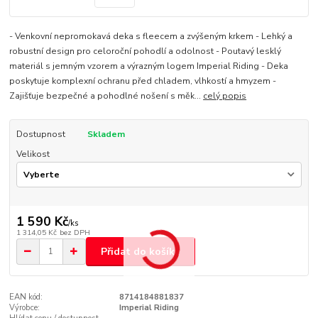
- Venkovní nepromokavá deka s fleecem a zvýšeným krkem - Lehký a
robustní design pro celoroční pohodlí a odolnost - Poutavý lesklý
materiál s jemným vzorem a výrazným logem Imperial Riding - Deka
poskytuje komplexní ochranu před chladem, vlhkostí a hmyzem -
Zajišťuje bezpečné a pohodlné nošení s měk...
celý popis
Dostupnost
Skladem
Velikost
1 590 Kč
/
ks
1 314,05 Kč
bez DPH
Přidat do košíku
EAN kód:
8714184881837
Výrobce:
Imperial Riding