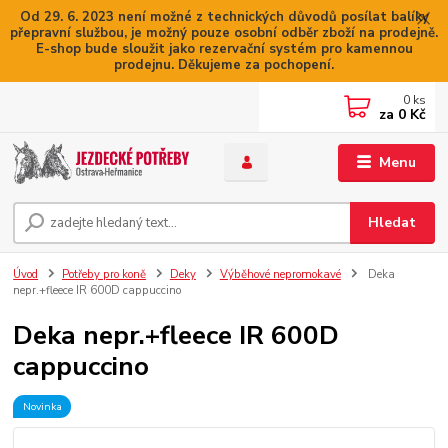
Od 29. 6. 2023 není možné z technických důvodů posílat balíky
přepravní službou, je možný pouze osobní odběr zboží na prodejně.
E-shop bude sloužit jako rezervační systém pro kamennou
prodejnu. Děkujeme za pochopení.
0
ks
za
0 Kč
Menu
Hledat
Úvod
Potřeby pro koně
Deky
Výběhové nepromokavé
Deka
nepr.+fleece IR 600D cappuccino
Deka nepr.+fleece IR 600D
cappuccino
Novinka