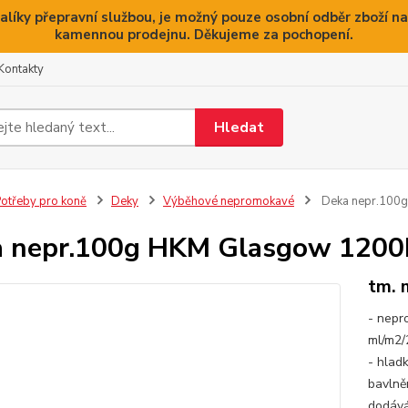
alíky přepravní službou, je možný pouze osobní odběr zboží na
kamennou prodejnu. Děkujeme za pochopení.
Kontakty
Hledat
otřeby pro koně
Deky
Výběhové nepromokavé
Deka nepr.100
 nepr.100g HKM Glasgow 1200
tm. 
- nepr
ml/m2/
- hladk
bavlně
dodává