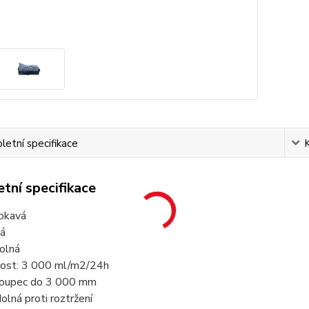
etní specifikace
tní specifikace
okavá
ná
olná
nost: 3 000 ml/m2/24h
sloupec do 3 000 mm
dolná proti roztržení