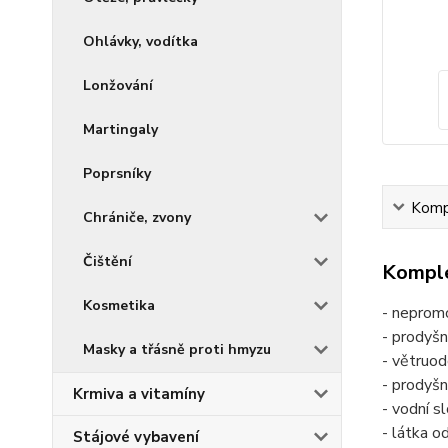
Ohlávky, vodítka
Lonžování
Martingaly
Poprsníky
Kompl
Chrániče, zvony
Čištění
Komple
Kosmetika
- neprom
- prodyš
Masky a třásně proti hmyzu
- větruod
- prodyš
Krmiva a vitamíny
- vodní 
- látka o
Stájové vybavení