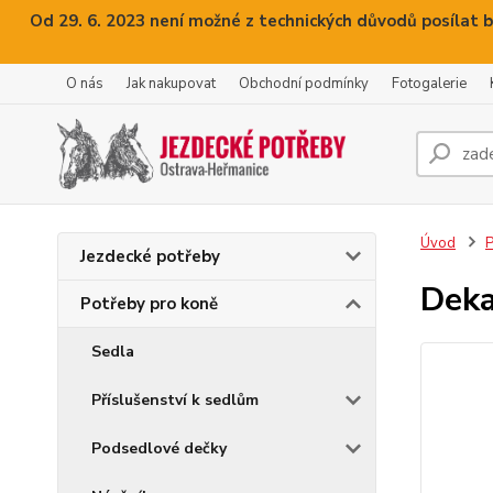
Od 29. 6. 2023 není možné z technických důvodů posílat b
O nás
Jak nakupovat
Obchodní podmínky
Fotogalerie
Úvod
P
Jezdecké potřeby
Deka
Potřeby pro koně
Sedla
Příslušenství k sedlům
Podsedlové dečky