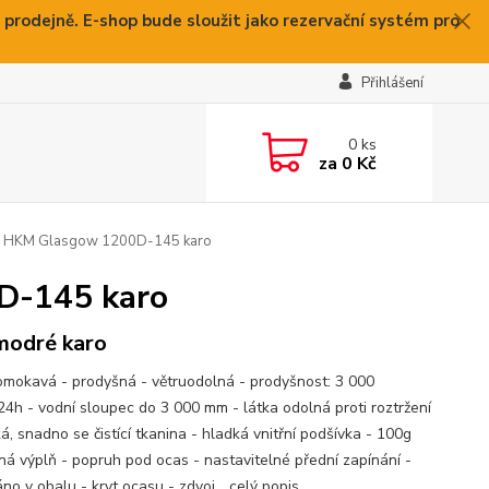
 prodejně. E-shop bude sloužit jako rezervační systém pro
Přihlášení
0
ks
za
0 Kč
g HKM Glasgow 1200D-145 karo
D-145 karo
modré karo
omokavá - prodyšná - větruodolná - prodyšnost: 3 000
24h - vodní sloupec do 3 000 mm - látka odolná proti roztržení
á, snadno se čistící tkanina - hladká vnitřní podšívka - 100g
ná výplň - popruh pod ocas - nastavitelné přední zapínání -
no v obalu - kryt ocasu - zdvoj...
celý popis