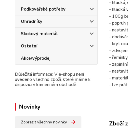
- hladká, 
- hladká 
Podkovářské potřeby
- 100g b
Ohradníky
- popruh
- nastavi
Skokový materiál
- dodává
- kryt oc
Ostatní
- zdvojen
- řemínk
Akce/výprodej
- zapínán
- nastavi
Důležitá informace: V e-shopu není
- materiá
uvedeno všechno zboží, které máme k
dispozici v kamenném obchodě.
- lze prá
Novinky
Zobrazit všechny novinky
Zboží 