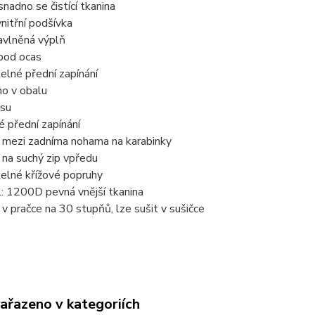
snadno se čistící tkanina
vnitřní podšívka
avlněná výplň
 pod ocas
telné přední zapínání
no v obalu
asu
é přední zapínání
y mezi zadníma nohama na karabinky
í na suchý zip vpředu
telné křížové popruhy
l: 1200D pevná vnější tkanina
t v pračce na 30 stupňů, lze sušit v sušičce
zařazeno v kategoriích