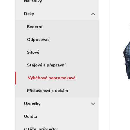
Náušníky
Deky
Bederní
Odpocovací
Síťové
Stájové a přepravní
Výběhové nepromokavé
Příslušensví k dekám
Uzdečky
Udidla
Otěže, průvlečky