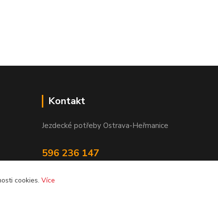
Kontakt
Jezdecké potřeby Ostrava-Heřmanice
596 236 147
Po-Pá 9:30 - 17:30
osti cookies.
Více
info@jpostrava.cz