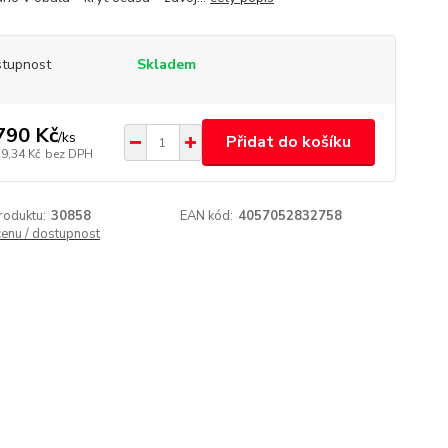
tupnost
Skladem
790 Kč
/
ks
Přidat do košíku
79,34 Kč
bez DPH
roduktu:
30858
EAN kód:
4057052832758
cenu / dostupnost