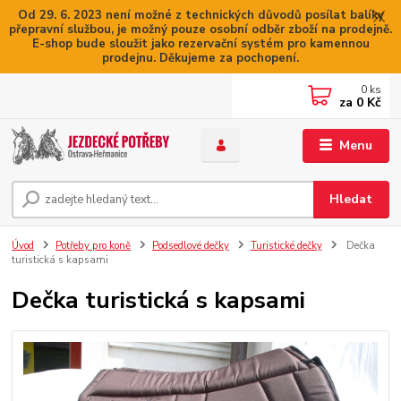
Od 29. 6. 2023 není možné z technických důvodů posílat balíky
přepravní službou, je možný pouze osobní odběr zboží na prodejně.
E-shop bude sloužit jako rezervační systém pro kamennou
prodejnu. Děkujeme za pochopení.
0
ks
za
0 Kč
Menu
Hledat
Úvod
Potřeby pro koně
Podsedlové dečky
Turistické dečky
Dečka
turistická s kapsami
Dečka turistická s kapsami