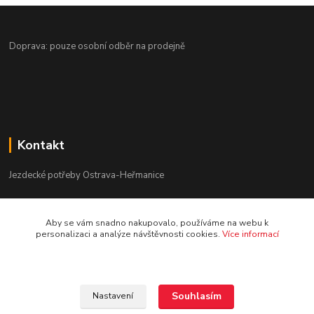
Doprava: pouze osobní odběr na prodejně
Kontakt
Jezdecké potřeby Ostrava-Heřmanice
596 236 147
Aby se vám snadno nakupovalo, používáme na webu k
Po-Pá 9:30 - 17:30
personalizaci a analýze návštěvnosti cookies.
Více informací
info@jpostrava.cz
Souhlasím
Nastavení