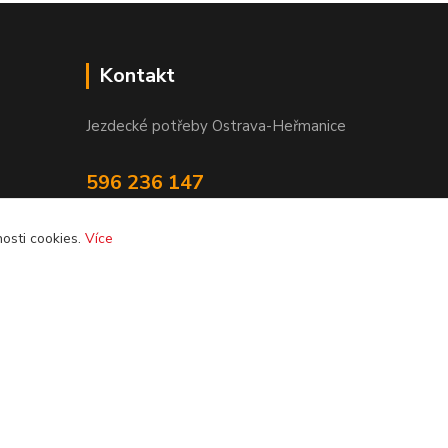
Kontakt
Jezdecké potřeby Ostrava-Heřmanice
596 236 147
Po-Pá 9:30 - 17:30
osti cookies.
Více
info@jpostrava.cz
Vytvořeno na
Eshop-rychle.cz