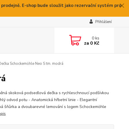
 prodejně. E-shop bude sloužit jako rezervační systém pro
Přihlášení
0
ks
za
0 Kč
ečka Schockemöhle Neo S tm. modrá
rá
něná skoková podsedlová dečka s rychleschnoucí podšívkou
chlý odvod potu - Anatomická hřbetní linie - Elegantní
á šňůrka a dvoubarevné lemování s logem Schockemöhle
opis