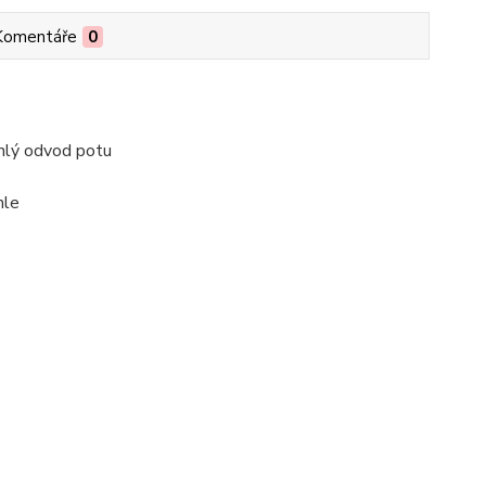
Komentáře
0
chlý odvod potu
hle