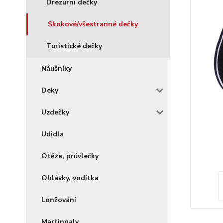
Drezurní dečky
Skokové/všestranné dečky
Turistické dečky
Náušníky
Deky
Uzdečky
Udidla
Otěže, průvlečky
Ohlávky, vodítka
Lonžování
Martingaly