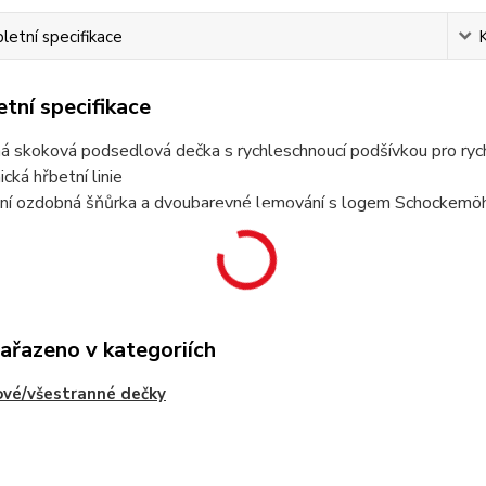
etní specifikace
tní specifikace
ná skoková podsedlová dečka s rychleschnoucí podšívkou pro ry
cká hřbetní linie
tní ozdobná šňůrka a dvoubarevné lemování s logem Schockemö
zařazeno v kategoriích
vé/všestranné dečky