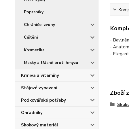
Kompl
Poprsníky
Chrániče, zvony
Komple
Čištění
- Bavlně
- Anatomi
Kosmetika
- Elegan
Masky a třásně proti hmyzu
Krmiva a vitamíny
Stájové vybavení
Zboží 
Podkovářské potřeby
Skoko
Ohradníky
Skokový materiál