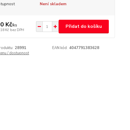
tupnost
Není skladem
0 Kč
/
ks
Přidat do košíku
,18 Kč
bez DPH
roduktu:
28991
EAN kód:
4047791383628
cenu / dostupnost