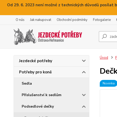
Od 29. 6. 2023 není možné z technických důvodů posílat b
O nás
Jak nakupovat
Obchodní podmínky
Fotogalerie
Úvod
P
Jezdecké potřeby
Dečk
Potřeby pro koně
Sedla
Novinka
Příslušenství k sedlům
Podsedlové dečky