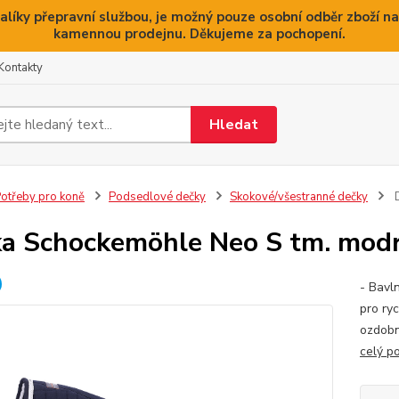
alíky přepravní službou, je možný pouze osobní odběr zboží na
kamennou prodejnu. Děkujeme za pochopení.
Kontakty
Hledat
otřeby pro koně
Podsedlové dečky
Skokové/všestranné dečky
D
a Schockemöhle Neo S tm. mod
- Bavl
pro ry
ozdobn
celý p