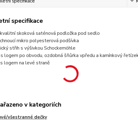
etní specifikace
tní specifikace
 kvalitní skoková saténová podložka pod sedlo
chnoucí mikro polyesterová podšívka
ický střih s výšivkou Schockemöhle
a s logem po obvodu, ozdobná šňůrka vpředu a kamínkový řetíze
 s logem na levé straně
zařazeno v kategoriích
vé/všestranné dečky