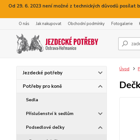
Od 29. 6. 2023 není možné z technických důvodů posílat b
O nás
Jak nakupovat
Obchodní podmínky
Fotogalerie
Úvod
P
Jezdecké potřeby
Dečk
Potřeby pro koně
Sedla
Příslušenství k sedlům
Podsedlové dečky