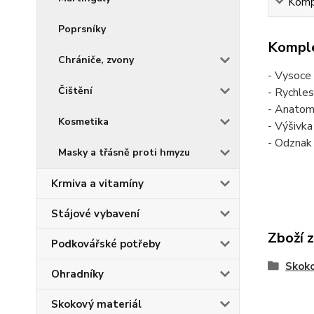
Kompl
Poprsníky
Komple
Chrániče, zvony
- Vysoce
Čištění
- Rychles
- Anatom
Kosmetika
- Výšivk
- Odznak
Masky a třásně proti hmyzu
Krmiva a vitamíny
Stájové vybavení
Zboží 
Podkovářské potřeby
Skoko
Ohradníky
Skokový materiál