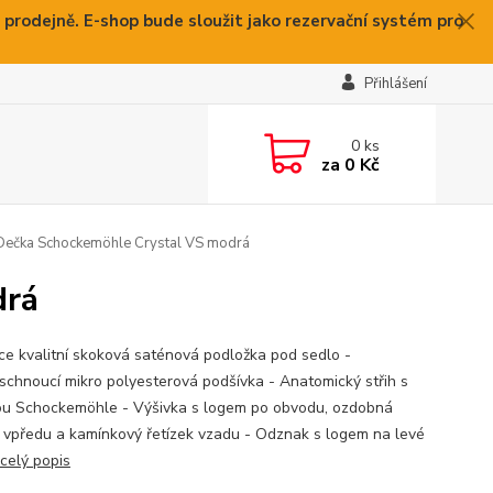
 prodejně. E-shop bude sloužit jako rezervační systém pro
Přihlášení
0
ks
za
0 Kč
ečka Schockemöhle Crystal VS modrá
drá
ce kvalitní skoková saténová podložka pod sedlo -
schnoucí mikro polyesterová podšívka - Anatomický střih s
ou Schockemöhle - Výšivka s logem po obvodu, ozdobná
 vpředu a kamínkový řetízek vzadu - Odznak s logem na levé
celý popis