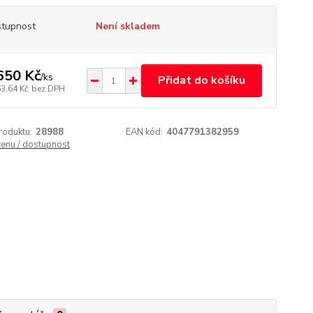
tupnost
Není skladem
650 Kč
/
ks
Přidat do košíku
63,64 Kč
bez DPH
roduktu:
28988
EAN kód:
4047791382959
cenu / dostupnost