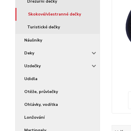
Drezurní dečky
Skokové/všestranné dečky
Turistické dečky
Náušníky
Deky
Uzdečky
Udidla
Otěže, průvlečky
Ohlávky, vodítka
Lonžování
Martingaly