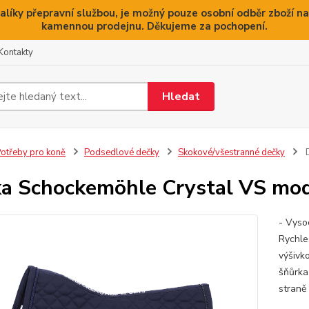
alíky přepravní službou, je možný pouze osobní odběr zboží na
kamennou prodejnu. Děkujeme za pochopení.
Kontakty
Hledat
otřeby pro koně
Podsedlové dečky
Skokové/všestranné dečky
D
a Schockemöhle Crystal VS mo
- Vyso
Rychle
výšivk
šňůrka
straně