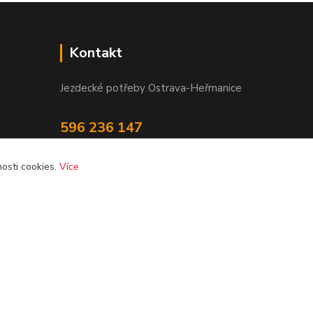
Kontakt
Jezdecké potřeby Ostrava-Heřmanice
596 236 147
Po-Pá 9:30 - 17:30
osti cookies.
Více
info@jpostrava.cz
Vytvořeno na
Eshop-rychle.cz