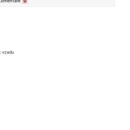
Komentáře
0
k vzadu