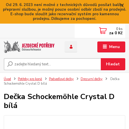
Od 29. 6. 2023 není možné z technických důvodů posílat balíky
přepravní službou, je možný pouze osobní odběr zboží na prodejně.
E-shop bude sloužit jako rezervační systém pro kamennou
prodejnu. Děkujeme za pochopení.
0
ks
za
0 Kč
Menu
Hledat
Úvod
Potřeby pro koně
Podsedlové dečky
Drezurní dečky
Dečka
Schockemöhle Crystal D bílá
Dečka Schockemöhle Crystal D
bílá