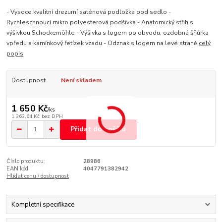
- Vysoce kvalitní drezurní saténová podložka pod sedlo -
Rychleschnoucí mikro polyesterová podšívka - Anatomický střih s
výšivkou Schockemöhle - Výšivka s logem po obvodu, ozdobná šňůrka
vpředu a kamínkový řetízek vzadu - Odznak s logem na levé straně
celý
popis
Dostupnost
Není skladem
1 650 Kč
/
ks
1 363,64 Kč
bez DPH
Přidat do košíku
Číslo produktu:
28986
EAN kód:
4047791382942
Hlídat cenu / dostupnost
Kompletní specifikace