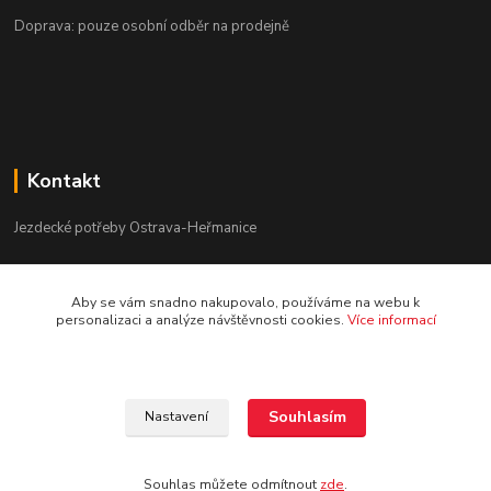
Doprava: pouze osobní odběr na prodejně
Kontakt
Jezdecké potřeby Ostrava-Heřmanice
596 236 147
Aby se vám snadno nakupovalo, používáme na webu k
Po-Pá 9:30 - 17:30
personalizaci a analýze návštěvnosti cookies.
Více informací
info@jpostrava.cz
Souhlasím
Nastavení
Souhlas můžete odmítnout
zde
.