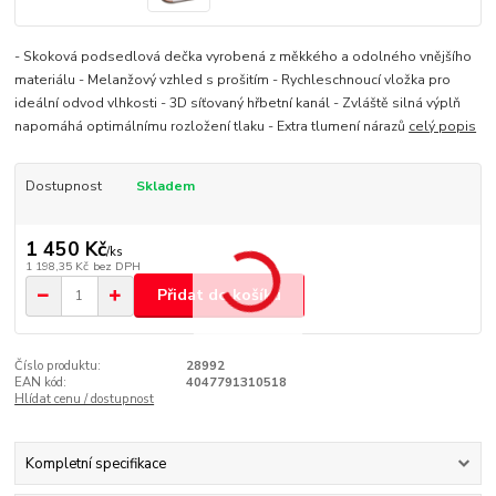
- Skoková podsedlová dečka vyrobená z měkkého a odolného vnějšího
materiálu - Melanžový vzhled s prošitím - Rychleschnoucí vložka pro
ideální odvod vlhkosti - 3D síťovaný hřbetní kanál - Zvláště silná výplň
napomáhá optimálnímu rozložení tlaku - Extra tlumení nárazů
celý popis
Dostupnost
Skladem
1 450 Kč
/
ks
1 198,35 Kč
bez DPH
Přidat do košíku
Číslo produktu:
28992
EAN kód:
4047791310518
Hlídat cenu / dostupnost
Kompletní specifikace