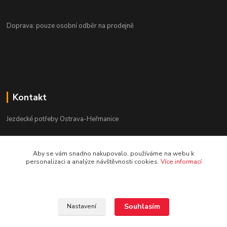
Doprava: pouze osobní odběr na prodejně
Kontakt
Jezdecké potřeby Ostrava-Heřmanice
596 236 147
Aby se vám snadno nakupovalo, používáme na webu k
Po-Pá 9:30 - 17:30
personalizaci a analýze návštěvnosti cookies.
Více informací
info@jpostrava.cz
Souhlasím
Nastavení