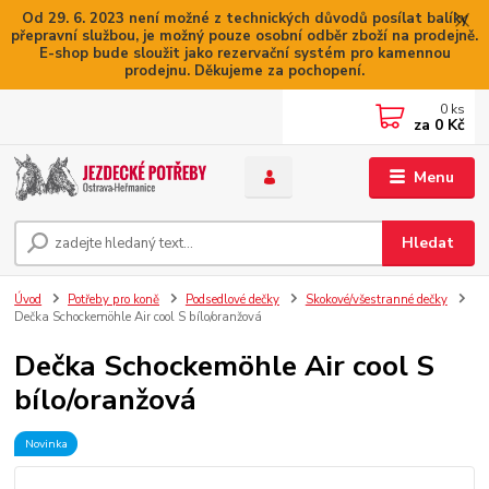
Od 29. 6. 2023 není možné z technických důvodů posílat balíky
přepravní službou, je možný pouze osobní odběr zboží na prodejně.
E-shop bude sloužit jako rezervační systém pro kamennou
prodejnu. Děkujeme za pochopení.
0
ks
za
0 Kč
Menu
Hledat
Úvod
Potřeby pro koně
Podsedlové dečky
Skokové/všestranné dečky
Dečka Schockemöhle Air cool S bílo/oranžová
Dečka Schockemöhle Air cool S
bílo/oranžová
Novinka