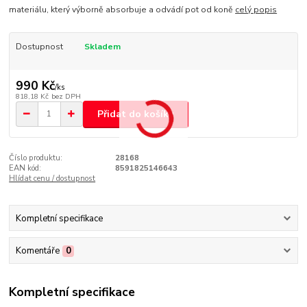
materiálu, který výborně absorbuje a odvádí pot od koně
celý popis
Dostupnost
Skladem
990 Kč
/
ks
818,18 Kč
bez DPH
Přidat do košíku
Číslo produktu:
28168
EAN kód:
8591825146643
Hlídat cenu / dostupnost
Kompletní specifikace
Komentáře
0
Kompletní specifikace