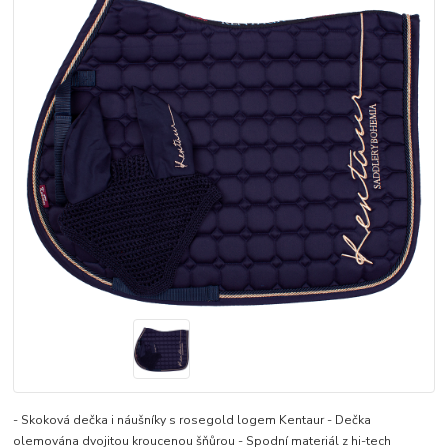
- Skoková dečka i náušníky s rosegold logem Kentaur - Dečka
olemována dvojitou kroucenou šňůrou - Spodní materiál z hi-tech