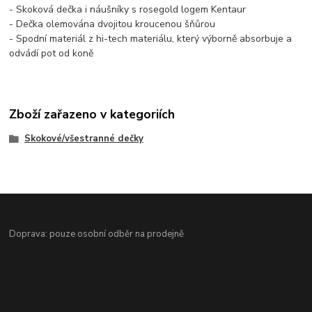
- Skoková dečka i náušníky s rosegold logem Kentaur
- Dečka olemována dvojitou kroucenou šňůrou
- Spodní materiál z hi-tech materiálu, který výborně absorbuje a
odvádí pot od koně
Zboží zařazeno v kategoriích
Skokové/všestranné dečky
Doprava: pouze osobní odběr na prodejně