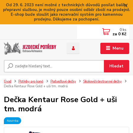
Od 29. 6. 2023 není možné z technických důvodů posílat balíky
přepravní službou, je možný pouze osobní odběr zboží na prodejně.
E-shop bude sloužit jako rezervační systém pro kamennou
prodejnu. Děkujeme za pochopení.
0
ks
za
0 Kč
Menu
Hledat
Úvod
Potřeby pro koně
Podsedlové dečky
Skokové/všestranné dečky
Dečka Kentaur Rose Gold + uši tm. modrá
Dečka Kentaur Rose Gold + uši
tm. modrá
Novinka