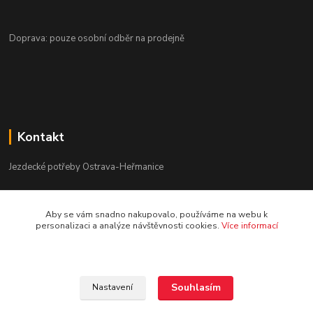
Doprava: pouze osobní odběr na prodejně
Kontakt
Jezdecké potřeby Ostrava-Heřmanice
596 236 147
Aby se vám snadno nakupovalo, používáme na webu k
Po-Pá 9:30 - 17:30
personalizaci a analýze návštěvnosti cookies.
Více informací
info@jpostrava.cz
Souhlasím
Nastavení