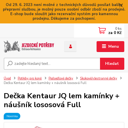
Od 29. 6. 2023 není možné z technických důvodů posílat balíky
přepravní službou, je možný pouze osobní odběr zboží na prodejně.
E-shop bude sloužit jako rezervační systém pro kamennou
prodejnu. Děkujeme za pochopení.
0
ks
za
0 Kč
Menu
Hledat
Úvod
Potřeby pro koně
Podsedlové dečky
Skokové/všestranné dečky
Dečka Kentaur JQ lem kamínky + náušník lososová Full
Dečka Kentaur JQ lem kamínky +
náušník lososová Full
Novinka