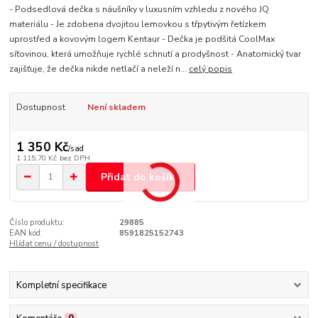
- Podsedlová dečka s náušníky v luxusním vzhledu z nového JQ
materiálu - Je zdobena dvojitou lemovkou s třpytivým řetízkem
uprostřed a kovovým logem Kentaur - Dečka je podšitá CoolMax
síťovinou, která umožňuje rychlé schnutí a prodyšnost - Anatomický tvar
zajišťuje, že dečka nikde netlačí a neleží n...
celý popis
Dostupnost
Není skladem
1 350 Kč
/
sad
1 115,70 Kč
bez DPH
Přidat do košíku
Číslo produktu:
29885
EAN kód:
8591825152743
Hlídat cenu / dostupnost
Kompletní specifikace