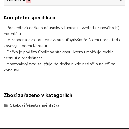
Komentáře
0
Kompletní specifikace
- Podsedlová dečka s náušníky v luxusním vzhledu z nového JQ
materiálu
- Je zdobena dvojitou lemovkou s třpytivým řetízkem uprostřed a
kovovým logem Kentaur
- Dečka je podšitá CoolMax síťovinou, která umožňuje rychlé
schnutí a prodyšnost
- Anatomický tvar zajišťuje, že dečka nikde netlačí a neleží na
kohoutku
Zboží zařazeno v kategoriích
Skokové/všestranné dečky