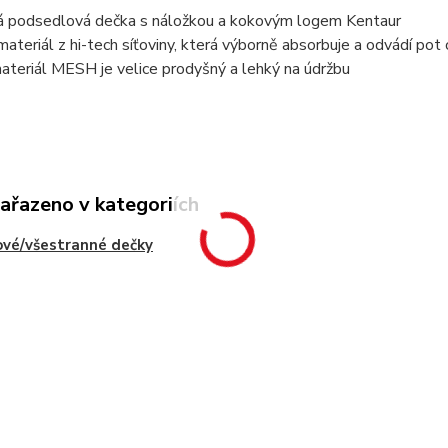
á podsedlová dečka s náložkou a kokovým logem Kentaur
materiál z hi-tech síťoviny, která výborně absorbuje a odvádí pot
materiál MESH je velice prodyšný a lehký na údržbu
zařazeno v kategoriích
vé/všestranné dečky