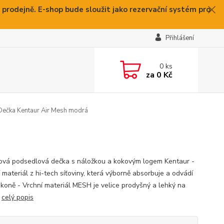
 prodejně. E-shop bude sloužit jako rezervační systém pro
Přihlášení
0
ks
za
0 Kč
ečka Kentaur Air Mesh modrá
ová podsedlová dečka s náložkou a kokovým logem Kentaur -
 materiál z hi-tech síťoviny, která výborně absorbuje a odvádí
 koně - Vrchní materiál MESH je velice prodyšný a lehký na
u
celý popis