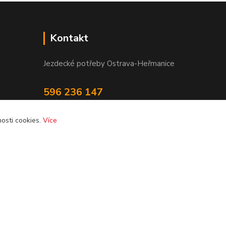
Kontakt
Jezdecké potřeby Ostrava-Heřmanice
596 236 147
Po-Pá 9:30 - 17:30
osti cookies.
Více
info@jpostrava.cz
Vytvořeno na
Eshop-rychle.cz