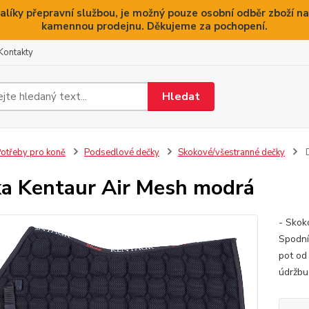
alíky přepravní službou, je možný pouze osobní odběr zboží na
kamennou prodejnu. Děkujeme za pochopení.
Kontakty
Hledat
otřeby pro koně
Podsedlové dečky
Skokové/všestranné dečky
D
a Kentaur Air Mesh modrá
- Skok
Spodní
pot od
údržb