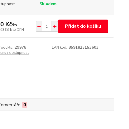
tupnost
Skladem
0 Kč
/
ks
Přidat do košíku
,63 Kč
bez DPH
roduktu:
29978
EAN kód:
8591825153603
cenu / dostupnost
Komentáře
0