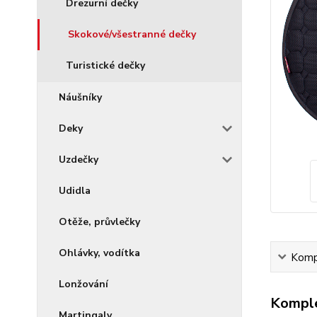
Drezurní dečky
Skokové/všestranné dečky
Turistické dečky
Náušníky
Deky
Uzdečky
Udidla
Otěže, průvlečky
Ohlávky, vodítka
Kompl
Lonžování
Komple
Martingaly