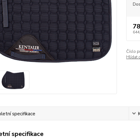
Dos
78
644
Číslo p
Hlídat 
etní specifikace
tní specifikace