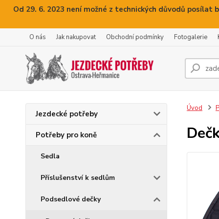
Od 29. 6. 2023 není možné z technických důvodů posílat b
O nás
Jak nakupovat
Obchodní podmínky
Fotogalerie
Úvod
P
Jezdecké potřeby
Dečk
Potřeby pro koně
Sedla
Příslušenství k sedlům
Podsedlové dečky