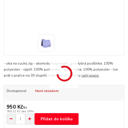
- oka na suchý zip - atomicky tvarované - prodyšná podšívka: 100%
polyester - výplň: 100% polyester - vnější látka: 100% polyester - lze
prát v pračce na 30 stupňů - vhodné do sušičky
celý popis
Dostupnost
Není skladem
950 Kč
/
ks
785,12 Kč
bez DPH
Přidat do košíku