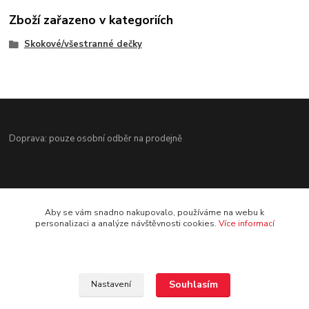
Zboží zařazeno v kategoriích
Skokové/všestranné dečky
Doprava: pouze osobní odběr na prodejně
Aby se vám snadno nakupovalo, používáme na webu k
personalizaci a analýze návštěvnosti cookies.
Více informací
Kontakt
Jezdecké potřeby Ostrava-Heřmanice
Souhlasím
Nastavení
596 236 147