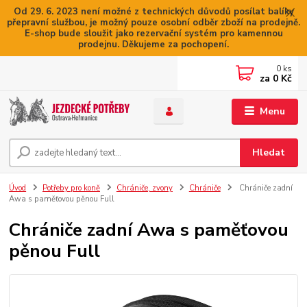
Od 29. 6. 2023 není možné z technických důvodů posílat balíky
přepravní službou, je možný pouze osobní odběr zboží na prodejně.
E-shop bude sloužit jako rezervační systém pro kamennou
prodejnu. Děkujeme za pochopení.
0
ks
za
0 Kč
Menu
Hledat
Úvod
Potřeby pro koně
Chrániče, zvony
Chrániče
Chrániče zadní
Awa s paměťovou pěnou Full
Chrániče zadní Awa s paměťovou
pěnou Full