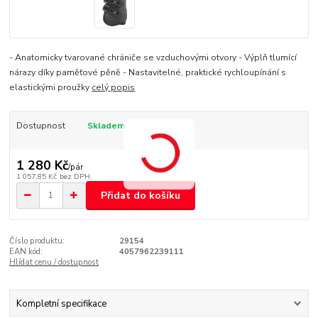
- Anatomicky tvarované chrániče se vzduchovými otvory - Výplň tlumící
nárazy díky paměťové pěně - Nastavitelné, praktické rychloupínání s
elastickými proužky
celý popis
Dostupnost
Skladem
1 280 Kč
/
pár
1 057,85 Kč
bez DPH
Přidat do košíku
Číslo produktu:
29154
EAN kód:
4057962239111
Hlídat cenu / dostupnost
Kompletní specifikace