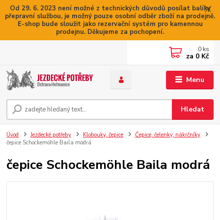
Od 29. 6. 2023 není možné z technických důvodů posílat balíky
přepravní službou, je možný pouze osobní odběr zboží na prodejně.
E-shop bude sloužit jako rezervační systém pro kamennou
prodejnu. Děkujeme za pochopení.
0
ks
za
0 Kč
Menu
Hledat
Úvod
Jezdecké potřeby
Klobouky, čepice
Čepice, čelenky, nákrčníky
čepice Schockemöhle Baila modrá
čepice Schockemöhle Baila modrá