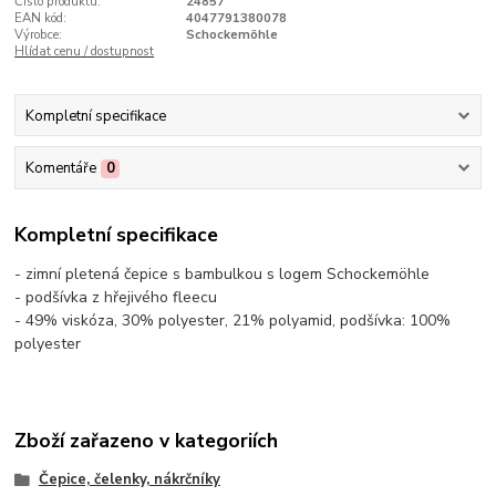
Číslo produktu:
24857
EAN kód:
4047791380078
Výrobce:
Schockemöhle
Hlídat cenu / dostupnost
Kompletní specifikace
Komentáře
0
Kompletní specifikace
- zimní pletená čepice s bambulkou s logem Schockemöhle
- podšívka z hřejivého fleecu
- 49% viskóza, 30% polyester, 21% polyamid, podšívka: 100%
polyester
Zboží zařazeno v kategoriích
Čepice, čelenky, nákrčníky