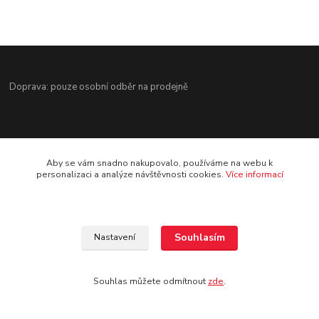
Doprava: pouze osobní odběr na prodejně
Aby se vám snadno nakupovalo, používáme na webu k
personalizaci a analýze návštěvnosti cookies.
Více informací
Kontakt
Jezdecké potřeby Ostrava-Heřmanice
Souhlasím
Nastavení
596 236 147
Po-Pá 9:30 - 17:30
Souhlas můžete odmítnout
zde
.
info@jpostrava.cz