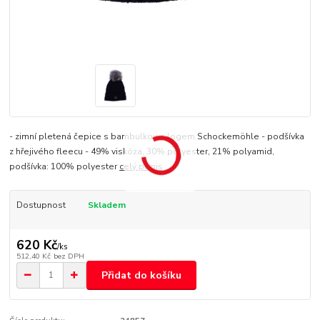
- zimní pletená čepice s bambulkou s logem Schockemöhle - podšívka
z hřejivého fleecu - 49% viskóza, 30% polyester, 21% polyamid,
podšívka: 100% polyester
celý popis
Dostupnost
Skladem
620 Kč
/
ks
512,40 Kč
bez DPH
Přidat do košíku