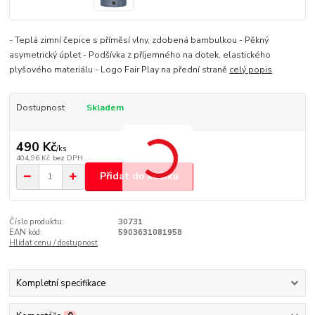
- Teplá zimní čepice s příměsí vlny, zdobená bambulkou - Pěkný
asymetrický úplet - Podšívka z příjemného na dotek, elastického
plyšového materiálu - Logo Fair Play na přední straně
celý popis
Dostupnost
Skladem
490 Kč
/
ks
404,96 Kč
bez DPH
Přidat do košíku
Číslo produktu:
30731
EAN kód:
5903631081958
Hlídat cenu / dostupnost
Kompletní specifikace