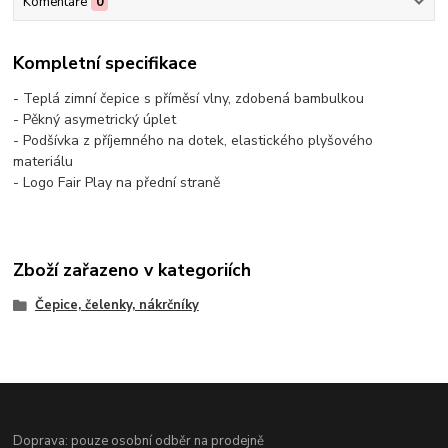
Komentáře
0
Kompletní specifikace
- Teplá zimní čepice s příměsí vlny, zdobená bambulkou
- Pěkný asymetrický úplet
- Podšívka z příjemného na dotek, elastického plyšového
materiálu
- Logo Fair Play na přední straně
Zboží zařazeno v kategoriích
Čepice, čelenky, nákrčníky
Doprava: pouze osobní odběr na prodejně