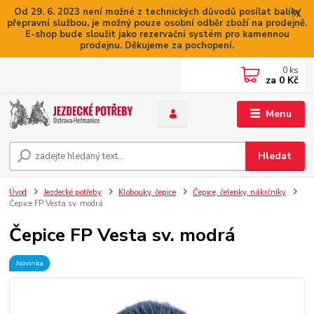
Od 29. 6. 2023 není možné z technických důvodů posílat balíky
přepravní službou, je možný pouze osobní odběr zboží na prodejně.
E-shop bude sloužit jako rezervační systém pro kamennou
prodejnu. Děkujeme za pochopení.
0
ks
za
0 Kč
Menu
Hledat
Úvod
Jezdecké potřeby
Klobouky, čepice
Čepice, čelenky, nákrčníky
Čepice FP Vesta sv. modrá
Čepice FP Vesta sv. modrá
Novinka