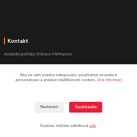
Kontakt
Jezdecké potřeby Ostrava-Heřmanice
596 236 147
Aby se vám snadno nakupovalo, používáme na webu k
Po-Pá 9:30 - 17:30
personalizaci a analýze návštěvnosti cookies.
Více informací
info@jpostrava.cz
Souhlasím
Nastavení
Souhlas můžete odmítnout
zde
.
Vytvořeno na
Eshop-rychle.cz