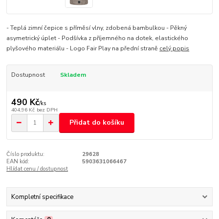
- Teplá zimní čepice s příměsí vlny, zdobená bambulkou - Pěkný
asymetrický úplet - Podšívka z příjemného na dotek, elastického
plyšového materiálu - Logo Fair Play na přední straně
celý popis
Dostupnost
Skladem
490 Kč
/
ks
404,96 Kč
bez DPH
Přidat do košíku
Číslo produktu:
29628
EAN kód:
5903631066467
Hlídat cenu / dostupnost
Kompletní specifikace