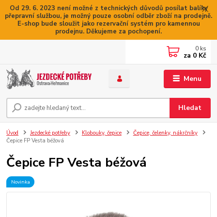
Od 29. 6. 2023 není možné z technických důvodů posílat balíky
přepravní službou, je možný pouze osobní odběr zboží na prodejně.
E-shop bude sloužit jako rezervační systém pro kamennou
prodejnu. Děkujeme za pochopení.
0
ks
za
0 Kč
Menu
Hledat
Úvod
Jezdecké potřeby
Klobouky, čepice
Čepice, čelenky, nákrčníky
Čepice FP Vesta béžová
Čepice FP Vesta béžová
Novinka