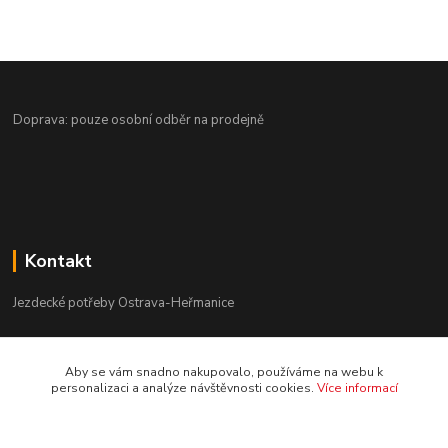
Doprava: pouze osobní odběr na prodejně
Kontakt
Jezdecké potřeby Ostrava-Heřmanice
596 236 147
Aby se vám snadno nakupovalo, používáme na webu k
Po-Pá 9:30 - 17:30
personalizaci a analýze návštěvnosti cookies.
Více informací
info@jpostrava.cz