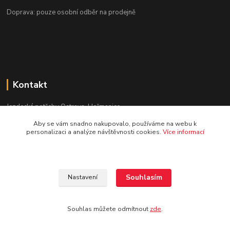
Doprava: pouze osobní odběr na prodejně
Kontakt
Jezdecké potřeby Ostrava-Heřmanice
Aby se vám snadno nakupovalo, používáme na webu k
596 236 147
personalizaci a analýze návštěvnosti cookies.
Více informací
Po-Pá 9:30 - 17:30
info@jpostrava.cz
Souhlasím
Nastavení
Souhlas můžete odmítnout
zde
.