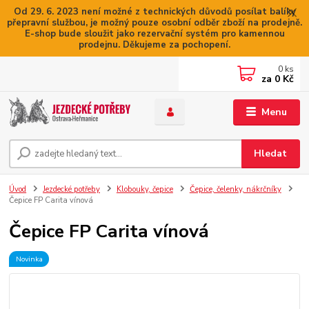
Od 29. 6. 2023 není možné z technických důvodů posílat balíky
přepravní službou, je možný pouze osobní odběr zboží na prodejně.
E-shop bude sloužit jako rezervační systém pro kamennou
prodejnu. Děkujeme za pochopení.
0
ks
za
0 Kč
Menu
Hledat
Úvod
Jezdecké potřeby
Klobouky, čepice
Čepice, čelenky, nákrčníky
Čepice FP Carita vínová
Čepice FP Carita vínová
Novinka