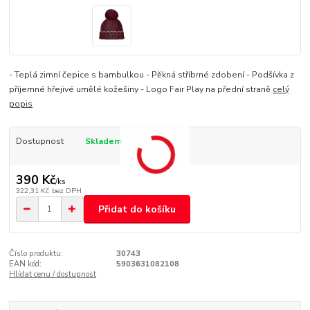
- Teplá zimní čepice s bambulkou - Pěkná stříbrné zdobení - Podšívka z
příjemné hřejivé umělé kožešiny - Logo Fair Play na přední straně
celý
popis
Dostupnost
Skladem
390 Kč
/
ks
322,31 Kč
bez DPH
Přidat do košíku
Číslo produktu:
30743
EAN kód:
5903631082108
Hlídat cenu / dostupnost