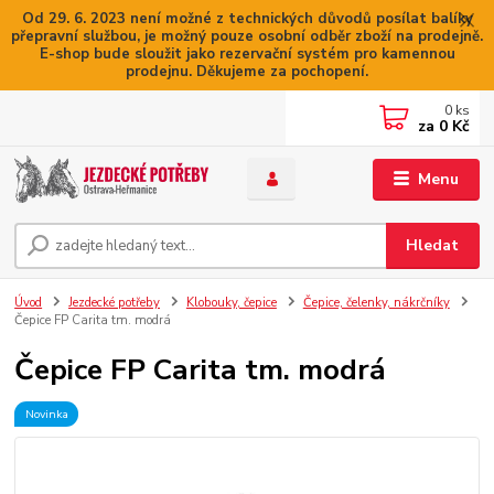
Od 29. 6. 2023 není možné z technických důvodů posílat balíky
přepravní službou, je možný pouze osobní odběr zboží na prodejně.
E-shop bude sloužit jako rezervační systém pro kamennou
prodejnu. Děkujeme za pochopení.
0
ks
za
0 Kč
Menu
Hledat
Úvod
Jezdecké potřeby
Klobouky, čepice
Čepice, čelenky, nákrčníky
Čepice FP Carita tm. modrá
Čepice FP Carita tm. modrá
Novinka