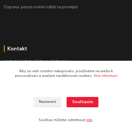
Doprava: pouze osobní odběr na prodejně
Kontakt
Jezdecké potřeby Ostrava-Heřmanice
Aby se vám snadno nakupovalo, používáme na webu k
596 236 147
personalizaci a analýze návštěvnosti cookies.
Více informací
Po-Pá 9:30 - 17:30
info@jpostrava.cz
Souhlasím
Nastavení
Souhlas můžete odmítnout
zde
.