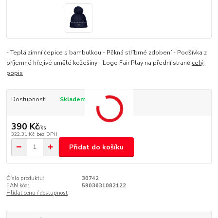
- Teplá zimní čepice s bambulkou - Pěkná stříbrné zdobení - Podšívka z
příjemné hřejivé umělé kožešiny - Logo Fair Play na přední straně
celý
popis
Dostupnost
Skladem
390 Kč
/
ks
322,31 Kč
bez DPH
Přidat do košíku
Číslo produktu:
30742
EAN kód:
5903631082122
Hlídat cenu / dostupnost