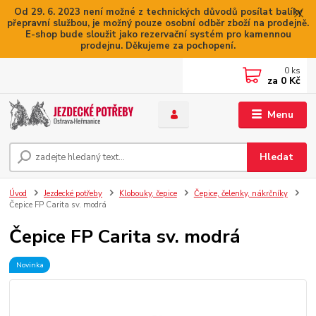
Od 29. 6. 2023 není možné z technických důvodů posílat balíky
přepravní službou, je možný pouze osobní odběr zboží na prodejně.
E-shop bude sloužit jako rezervační systém pro kamennou
prodejnu. Děkujeme za pochopení.
0
ks
za
0 Kč
Menu
Hledat
Úvod
Jezdecké potřeby
Klobouky, čepice
Čepice, čelenky, nákrčníky
Čepice FP Carita sv. modrá
Čepice FP Carita sv. modrá
Novinka