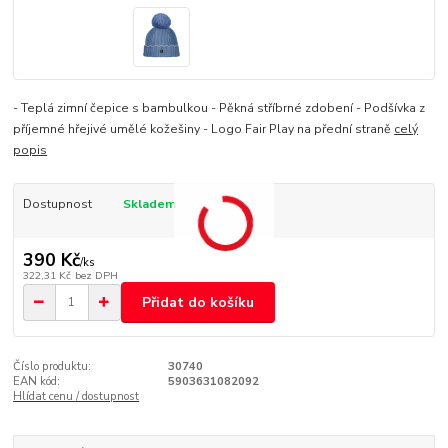
- Teplá zimní čepice s bambulkou - Pěkná stříbrné zdobení - Podšívka z
příjemné hřejivé umělé kožešiny - Logo Fair Play na přední straně
celý
popis
Dostupnost
Skladem
390 Kč
/
ks
322,31 Kč
bez DPH
Přidat do košíku
Číslo produktu:
30740
EAN kód:
5903631082092
Hlídat cenu / dostupnost