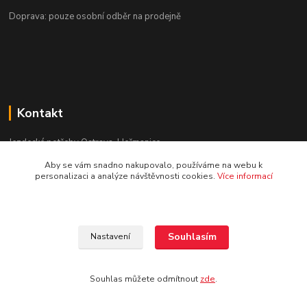
Doprava: pouze osobní odběr na prodejně
Kontakt
Jezdecké potřeby Ostrava-Heřmanice
Aby se vám snadno nakupovalo, používáme na webu k
596 236 147
personalizaci a analýze návštěvnosti cookies.
Více informací
Po-Pá 9:30 - 17:30
info@jpostrava.cz
Souhlasím
Nastavení
Souhlas můžete odmítnout
zde
.