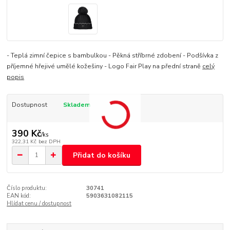
- Teplá zimní čepice s bambulkou - Pěkná stříbrné zdobení - Podšívka z
příjemné hřejivé umělé kožešiny - Logo Fair Play na přední straně
celý
popis
Dostupnost
Skladem
390 Kč
/
ks
322,31 Kč
bez DPH
Přidat do košíku
Číslo produktu:
30741
EAN kód:
5903631082115
Hlídat cenu / dostupnost