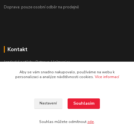
Doprava: pouze osobní odběr na prodejně
Kontakt
Jezdecké potřeby Ostrava-Heřmanice
Aby se vám snadno nakupovalo, používáme na webu k
596 236 147
personalizaci a analýze návštěvnosti cookies.
Více informací
Po-Pá 9:30 - 17:30
info@jpostrava.cz
Souhlasím
Nastavení
Souhlas můžete odmítnout
zde
.