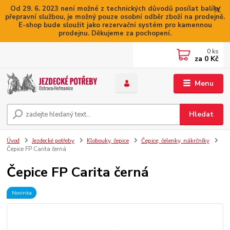
Od 29. 6. 2023 není možné z technických důvodů posílat balíky
přepravní službou, je možný pouze osobní odběr zboží na prodejně.
E-shop bude sloužit jako rezervační systém pro kamennou
prodejnu. Děkujeme za pochopení.
0
ks
za
0 Kč
Menu
Hledat
Úvod
Jezdecké potřeby
Klobouky, čepice
Čepice, čelenky, nákrčníky
Čepice FP Carita černá
Čepice FP Carita černá
Novinka